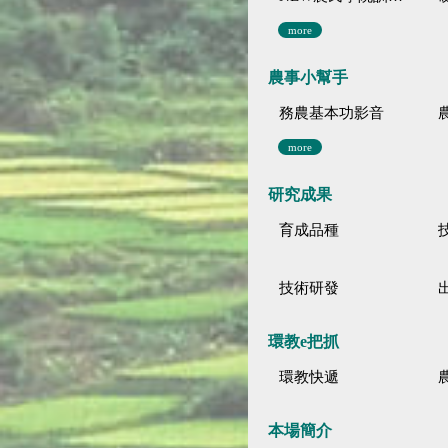
more
農事小幫手
務農基本功影音
more
研究成果
育成品種
技術研發
環教e把抓
環教快遞
本場簡介