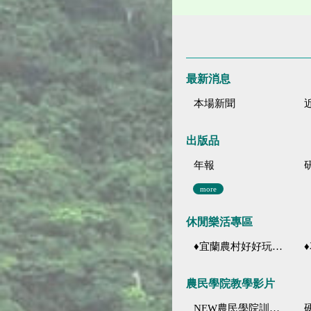
最新消息
本場新聞
出版品
年報
more
休閒樂活專區
♦宜蘭農村好好玩 ♦「農、藝、山、水」四條遊程推薦
♦花
農民學院教學影片
NEW農民學院訓練影音分類