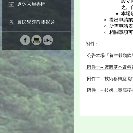
設立
退休人員專區
之。
本場研
提出申請業
農民學院教學影片
所需申請表
相關事項可逕
附件 :
公告本場「養生穀類飲
附件一-- 廠商基本資
附件二-- 技術移轉意
附件一-- 技術非專屬