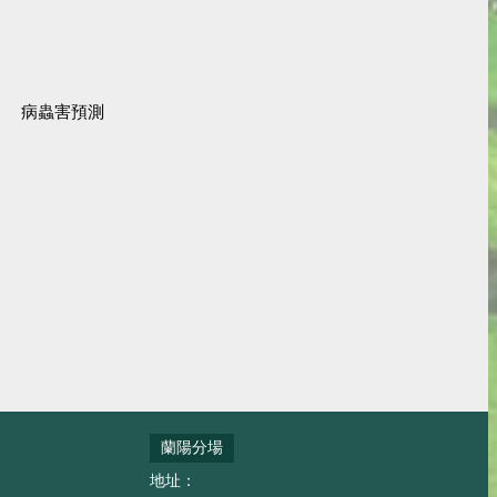
病蟲害預測
蘭陽分場
地址：