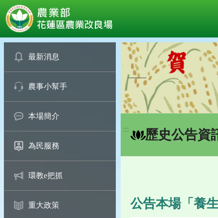
:::
跳
到
最新消息
主
要
農事小幫手
內
容
區
本場簡介
塊
:::
歷史公告資
為民服務
環教e把抓
公告本場「養
重大政策