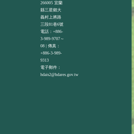
266005 宜蘭
縣三星鄉大
義村上將路
三段81巷6號
電話：+886-
3-989-9707～
08 | 傳真：
+886-3-989-
9313
電子郵件：
hdais2@hdares.gov.tw