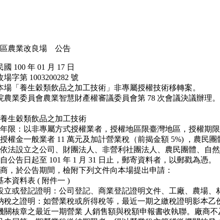
區農業改良場 公告
00 年 01 月 17 日
第 1003200282 號
場「養生穀類飲品之加工技術」非專屬授權技術移轉案。
農業委員會農業智慧財產權審議委員會第 78 次會議決議辦理。
養生穀類飲品之加工技術
年限：以非專屬方式授權業者，授權地區限臺灣地區，授權期限為
權金一般業者 11 萬元及加計營業稅（前揭金額 5%) ，農民團體
依法設立之公司、財團法人、非營利社團法人、農民團體、自然
公告日起至 101 年 1 月 31 日止，郵寄資料者，以郵戳為憑。
商，於公告期間，檢附下列文件向本場提出申請：
本資料表 ( 附件一 )
設立或登記證明：公司登記、商業登記證明文件、工廠、農場、
納稅之證明：如營業稅或所得稅等，最近一期之繳稅證明影本乙
機關核章之最近一期營業 人銷售額與稅額申報書收執聯。廠商