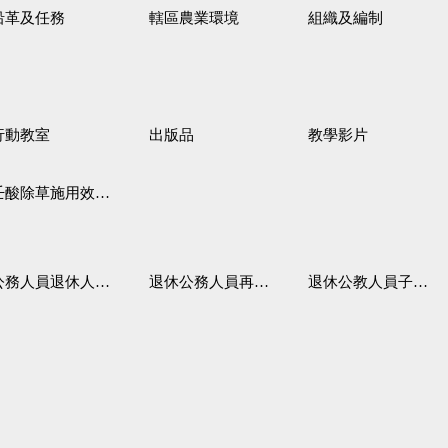
沿革及任務
轄區農業環境
組織及編制
行動教室
出版品
教學影片
壬酸除草施用效果觀察
務人員退休人員法施行細則
退休公務人員再任職務
退休公教人員子女教育補助規定