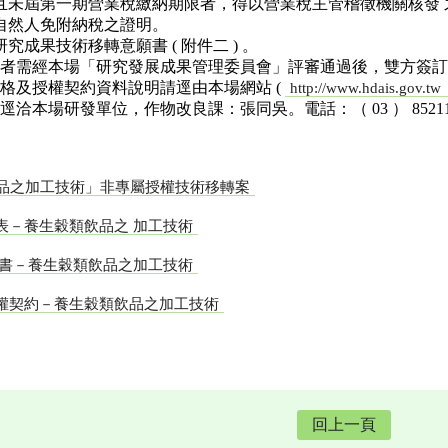
且未屆第一期營業稅繳納期限者，得以營業稅主管稽徵機關核發
自然人免附納稅之證明。
究成果技術移轉意願書 ( 附件二 ) 。
者需經本場「研究發展成果管理委員會」評審通過後，雙方簽訂技術
格及授權契約資料說明請逕由本場網站 (
http://www.hdais.gov.tw
洽本場研發單位，作物改良課：張同吳。電話：（ 03 ） 8521108 
品之加工技術」非專屬授權技術移轉案
料表－養生穀類飲品之 加工技術
 願書－養生穀類飲品之加工技術
授權契約－養生穀類飲品之加工技術
回上一頁