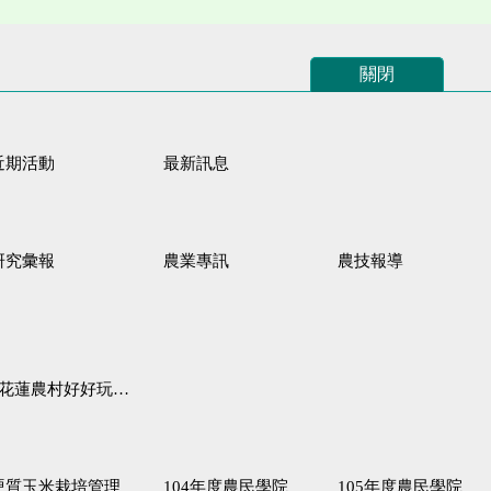
關閉
近期活動
最新訊息
研究彙報
農業專訊
農技報導
蓮農村好好玩♦「原、生、慢、活」四條遊程推薦
硬質玉米栽培管理
104年度農民學院
105年度農民學院