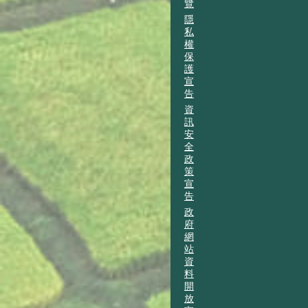
覽
隱
私
權
保
護
宣
告
資
訊
安
全
政
策
宣
告
政
府
網
站
資
料
開
放