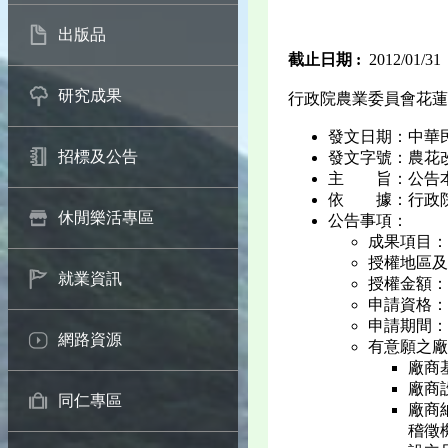
出版品
截止日期 :
2012/01/31
研究成果
行政院農業委員會花蓮
發文日期：中華民國 1
招標及公告
發文字號：農花改場字
主 旨：公告本
依 據：行政院
休閒樂活專區
公告事項：
成果項目：
授權地區及
就業資訊
授權金額：授
申請資格：
申請期間：自
網路資源
有意願之廠
廠商基
廠商
同仁專區
廠商
稽徵