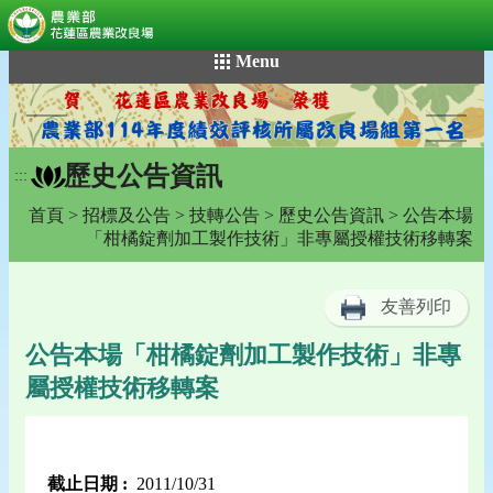
:::
跳
Menu
到
主
要
內
歷史公告資訊
容
:::
區
首頁
>
招標及公告
>
技轉公告
>
歷史公告資訊
> 公告本場
塊
「柑橘錠劑加工製作技術」非專屬授權技術移轉案
友善列印
公告本場「柑橘錠劑加工製作技術」非專
屬授權技術移轉案
截止日期 :
2011/10/31