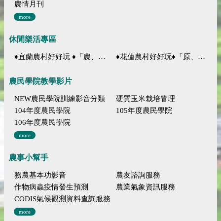
農情月刊
more
休閒樂活專區
♦宜蘭農村好好玩 ♦「農、藝、山、水」四條遊程推薦
♦花蓮農村好好玩♦「原、生、慢、活」四條遊程推薦
農民學院教學影片
NEW農民學院訓練影音分類
硬質玉米栽培管理
104年度農民學院
105年度農民學院
106年度農民學院
more
農事小幫手
務農基本功影音
農友諮詢服務
作物病蟲疫情發生預測
農業氣象資訊服務
CODIS氣候觀測資料查詢服務
more