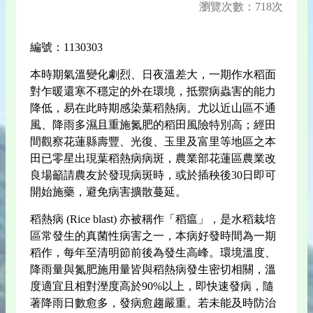
瀏覽次數：718次
編號：1130303
本時期氣溫變化劇烈、日夜溫差大，一期作水稻面
對乍暖還寒不穩定的外在環境，抵禦病蟲害的能力
降低，易在此時期感染葉稻熱病。尤以近山區不通
風、降雨多濕且重施氮肥的稻田風險特別高；經田
間觀察花蓮縣壽豐、光復、玉里及富里等地區之本
田已零星出現葉稻熱病病斑，農業部花蓮區農業改
良場籲請農友於發現病斑時，或於插秧後30日即可
開始施藥，避免病害擴散蔓延。
稻熱病 (Rice blast) 亦被稱作「稻瘟」，是水稻栽培
區常發生的真菌性病害之一，本病好發時間為一期
稻作，每年至清明節前後為發生高峰。環境溫度、
降雨量與氮肥施用量皆與稻熱病發生密切相關，溫
度適宜且相對溼度高於90%以上，即快速發病，隨
著降雨日數愈多，發病愈趨嚴重。若未能及時防治