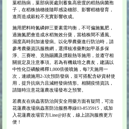
葉稻熱病，葉部病斑處則蓄集高密度的稻熱病菌孢
子，在稻株抽穗後隨即感染穗部、影響稻穗發育，
進而造成穀粒不充實影響收成。
施用肥料時氮磷鉀三要素需均衡，不可偏施氮肥，
過施氮肥會造成水稻無效分蘖，當植株間不通風、
濕度高時則加速發病。以化學農藥進行防治時，請
參考農藥資訊服務網，選擇核准藥劑如甲基多保
淨、三賽唑、克熱賜圃及撲殺熱等施用，並遵守相
關規定及注意事項。若為有機栽培之農友，建議以
中性化亞磷酸稀釋1,000倍後噴施，每7天施用一
次，連續施用2-3次預防發病，並可搭配含矽資材使
用，提升抗病力且減輕發病情形。相關疫情資訊，
請隨時注意花蓮農改場發布之預警。
若農友在病蟲害防治與安全用藥方面有疑問，可洽
花蓮農改場病蟲害防治服務專線03-8535915，或加
入花蓮農改場官方Line@好友，線上諮詢服務更方
便！