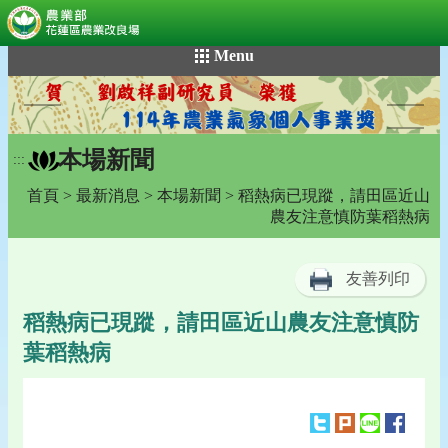
:::
跳
Menu
到
主
要
內
本場新聞
容
:::
區
首頁
>
最新消息
>
本場新聞
> 稻熱病已現蹤，請田區近山
塊
農友注意慎防葉稻熱病
友善列印
稻熱病已現蹤，請田區近山農友注意慎防
葉稻熱病