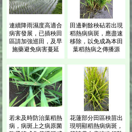
連續降雨濕度高適合
田邊剩餘秧砧若出現
病害發展，已插秧田
稻熱病病斑，應盡速
區請加強巡田，及早
移除，以免成為本田
施藥避免病害蔓延
葉稻熱病之傳播源
若未及時防治葉稻熱
花蓮部分田區秧苗出
病，病斑上之病原菌
現明顯稻熱病病斑，