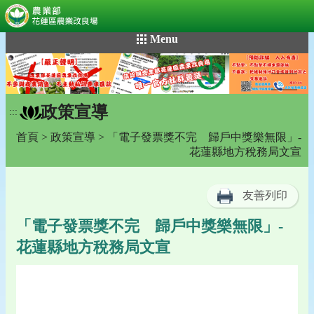
:::
跳
Menu
到
主
要
內
政策宣導
容
:::
區
首頁
>
政策宣導
> 「電子發票獎不完 歸戶中獎樂無限」-
塊
花蓮縣地方稅務局文宣
友善列印
「電子發票獎不完 歸戶中獎樂無限」-
花蓮縣地方稅務局文宣