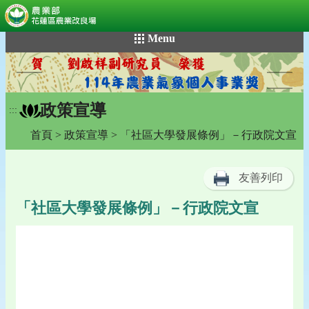
:::
跳
Menu
到
主
要
內
政策宣導
容
:::
區
首頁
>
政策宣導
> 「社區大學發展條例」－行政院文宣
塊
友善列印
「社區大學發展條例」－行政院文宣