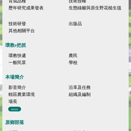
育成品種
技術授權
歷年研究成果發表
生態綠籬與原生野花植生毯
技術研發
出版品
其他相關平台
環教e把抓
環教快遞
農民
一般民眾
學校
本場簡介
影音簡介
沿革及任務
轄區農業環境
組織及編制
場長
more
原鄉部落