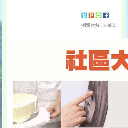
瀏覽次數：838次