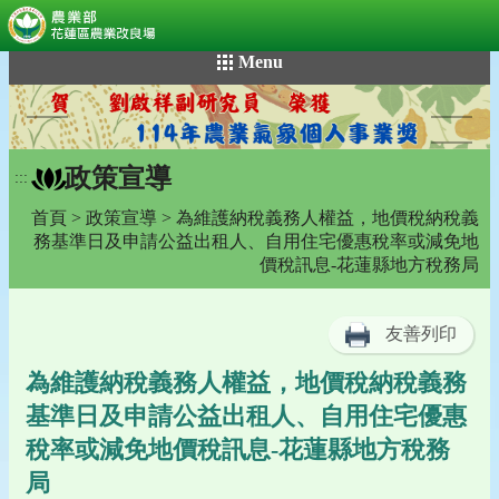
:::
跳
Menu
到
主
要
內
政策宣導
容
:::
區
首頁
>
政策宣導
> 為維護納稅義務人權益，地價稅納稅義
塊
務基準日及申請公益出租人、自用住宅優惠稅率或減免地
價稅訊息-花蓮縣地方稅務局
友善列印
為維護納稅義務人權益，地價稅納稅義務
基準日及申請公益出租人、自用住宅優惠
稅率或減免地價稅訊息-花蓮縣地方稅務
局