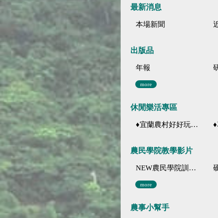
最新消息
本場新聞
出版品
年報
more
休閒樂活專區
♦宜蘭農村好好玩 ♦「農、藝、山、水」四條遊程推薦
♦花
農民學院教學影片
NEW農民學院訓練影音分類
more
農事小幫手