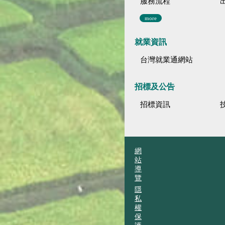
服務流程
more
就業資訊
台灣就業通網站
招標及公告
招標資訊
網
站
導
覽
隱
私
權
保