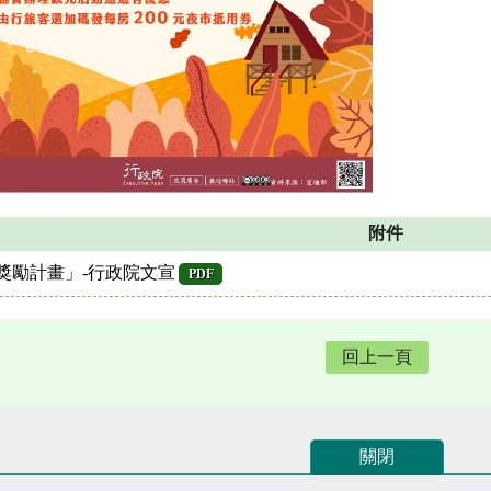
附件
獎勵計畫」-行政院文宣
PDF
回上一頁
關閉