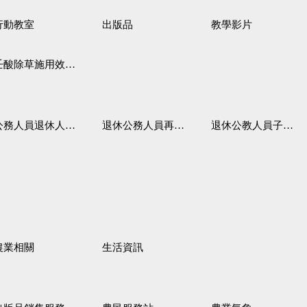
行動教室
出版品
教學影片
壬酸除草施用效果觀察
務人員退休人員法施行細則
退休公務人員再任職務
退休公教人員子女教育補助規定
農業相關
生活資訊