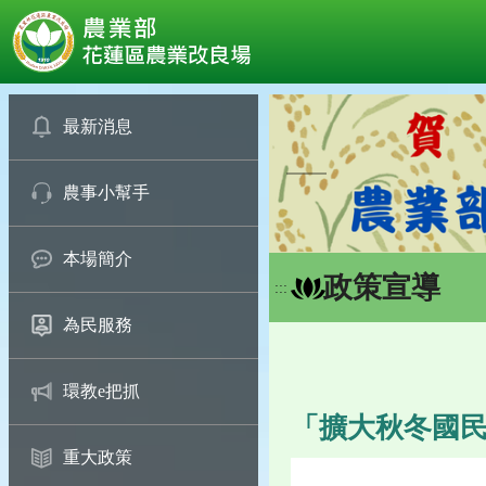
:::
跳
到
最新消息
主
要
農事小幫手
內
容
區
本場簡介
塊
政策宣導
:::
為民服務
環教e把抓
「擴大秋冬國民
重大政策