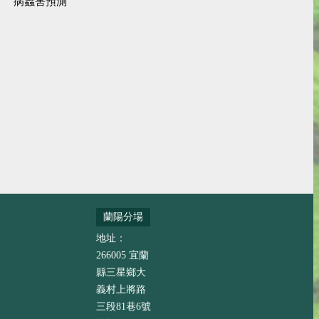
病蟲害預測
蘭陽分場
地址：
266005 宜蘭
縣三星鄉大
義村上將路
三段81巷6號