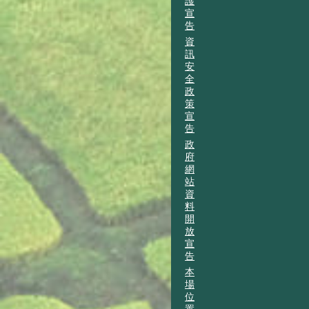
護
宣
告
資
訊
安
全
政
策
宣
告
政
府
網
站
資
料
開
放
宣
告
本
場
位