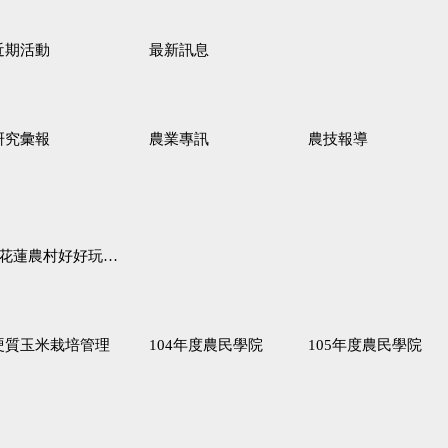
近期活動
最新訊息
研究彙報
農業專訊
農技報導
蓮農村好好玩♦「原、生、慢、活」四條遊程推薦
硬質玉米栽培管理
104年度農民學院
105年度農民學院