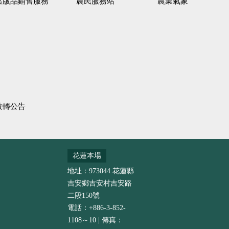
出版品銷售服務
農民服務站
農業氣象
技轉公告
花蓮本場
地址：973044 花蓮縣
吉安鄉吉安村吉安路
二段150號
電話：+886-3-852-
1108～10 | 傳真：