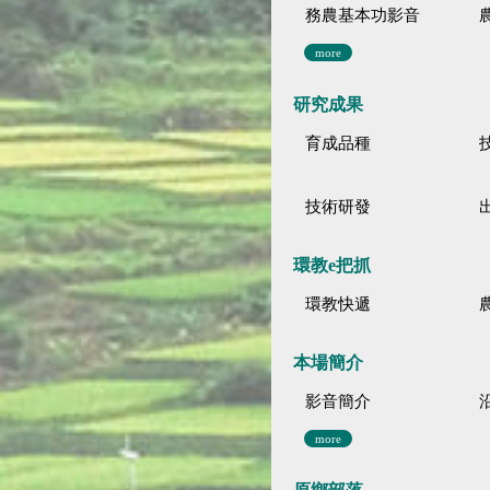
務農基本功影音
more
研究成果
育成品種
技術研發
環教e把抓
環教快遞
本場簡介
影音簡介
more