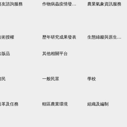
農友諮詢服務
作物病蟲疫情發生預測
農業氣象資訊服務
技術授權
歷年研究成果發表
生態綠籬與原生野花植生毯
出版品
其他相關平台
農民
一般民眾
學校
沿革及任務
轄區農業環境
組織及編制