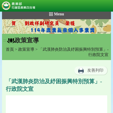
:::
跳
Menu
到
主
要
內
政策宣導
容
:::
區
首頁
>
政策宣導
> 「武漢肺炎防治及紓困振興特別預算」-
塊
行政院文宣
友善列印
「武漢肺炎防治及紓困振興特別預算」-
行政院文宣