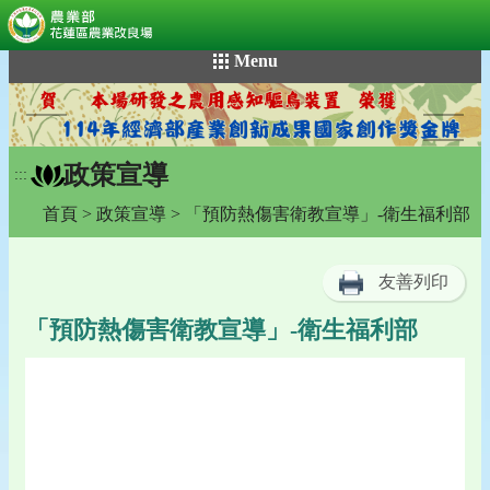
:::
跳
Menu
到
主
要
內
政策宣導
容
:::
區
首頁
>
政策宣導
> 「預防熱傷害衛教宣導」-衛生福利部
塊
友善列印
「預防熱傷害衛教宣導」-衛生福利部