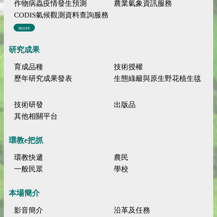
作物病蟲疫情發生預測
農業氣象資訊服務
CODIS氣候觀測資料查詢服務
more
研究成果
育成品種
技術授權
歷年研究成果發表
生態綠籬與原生野花植生毯
技術研發
出版品
其他相關平台
環教e把抓
環教快遞
農民
一般民眾
學校
本場簡介
影音簡介
沿革及任務