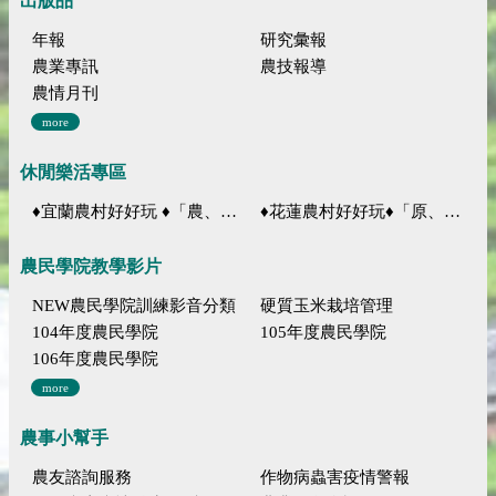
出版品
年報
研究彙報
農業專訊
農技報導
農情月刊
more
休閒樂活專區
♦宜蘭農村好好玩 ♦「農、藝、山、水」四條遊程推薦
♦花蓮農村好好玩♦「原、生、慢、活」四條遊程推薦
農民學院教學影片
NEW農民學院訓練影音分類
硬質玉米栽培管理
104年度農民學院
105年度農民學院
106年度農民學院
more
農事小幫手
農友諮詢服務
作物病蟲害疫情警報