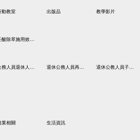
行動教室
出版品
教學影片
壬酸除草施用效果觀察
務人員退休人員法施行細則
退休公務人員再任職務
退休公教人員子女教育補助規定
農業相關
生活資訊