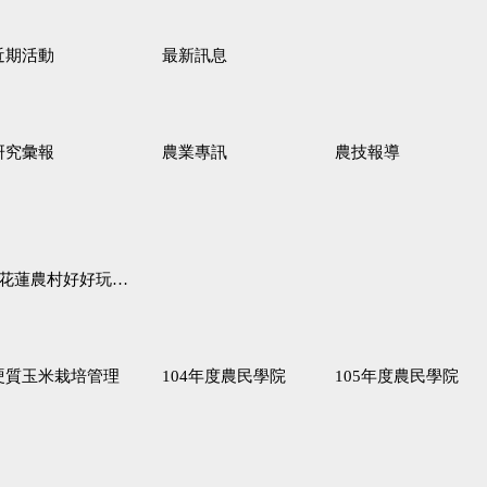
近期活動
最新訊息
研究彙報
農業專訊
農技報導
蓮農村好好玩♦「原、生、慢、活」四條遊程推薦
硬質玉米栽培管理
104年度農民學院
105年度農民學院