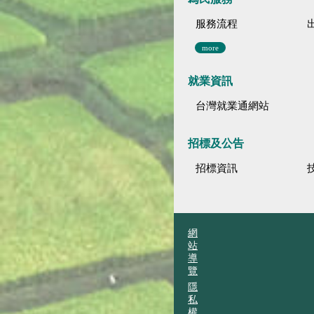
服務流程
more
就業資訊
台灣就業通網站
招標及公告
招標資訊
網
站
導
覽
隱
私
權