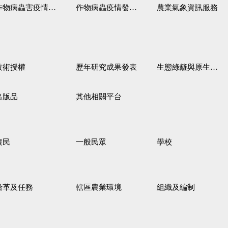
作物病蟲害疫情警報
作物病蟲疫情發生預測
農業氣象資訊服務
技術授權
歷年研究成果發表
生態綠籬與原生野花植生毯
出版品
其他相關平台
農民
一般民眾
學校
沿革及任務
轄區農業環境
組織及編制