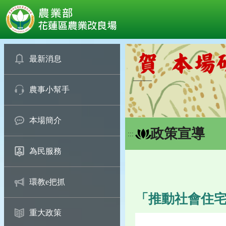
:::
跳
到
最新消息
主
要
農事小幫手
內
容
區
本場簡介
塊
政策宣導
:::
為民服務
環教e把抓
「推動社會住宅
重大政策