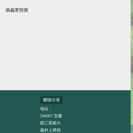
病蟲害預測
蘭陽分場
地址：
266005 宜蘭
縣三星鄉大
義村上將路