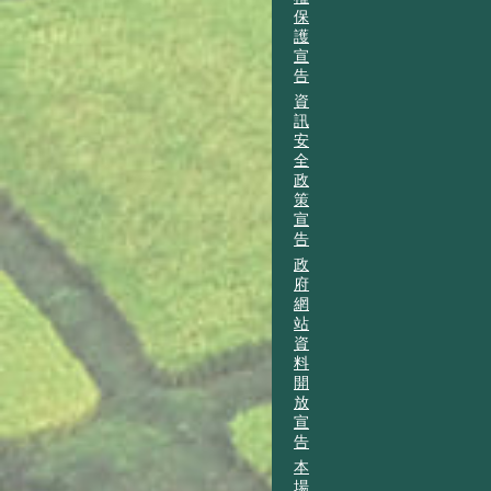
保
護
宣
告
資
訊
安
全
政
策
宣
告
政
府
網
站
資
料
開
放
宣
告
本
場