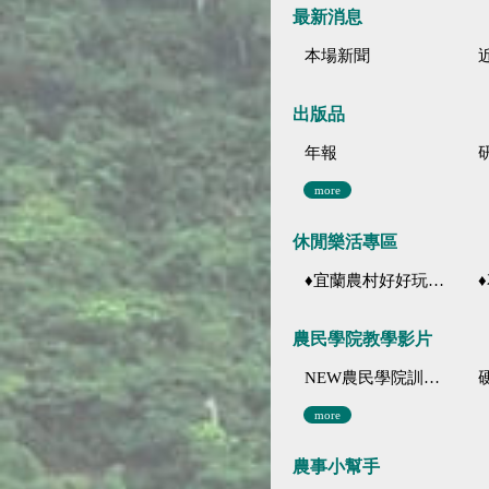
最新消息
本場新聞
出版品
年報
more
休閒樂活專區
♦宜蘭農村好好玩 ♦「農、藝、山、水」四條遊程推薦
♦花
農民學院教學影片
NEW農民學院訓練影音分類
more
農事小幫手