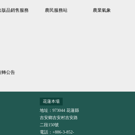
出版品銷售服務
農民服務站
農業氣象
技轉公告
花蓮本場
地址：973044 花蓮縣
吉安鄉吉安村吉安路
二段150號
電話：+886-3-852-