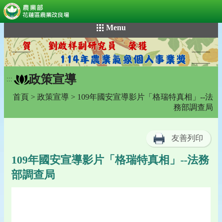
:::
跳
Menu
到
主
要
內
政策宣導
容
:::
區
首頁
>
政策宣導
> 109年國安宣導影片「格瑞特真相」--法
塊
務部調查局
友善列印
109年國安宣導影片「格瑞特真相」--法務
部調查局