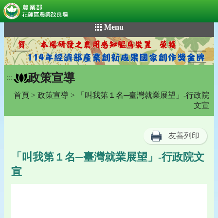
:::
跳
Menu
到
主
要
內
政策宣導
容
:::
區
首頁
>
政策宣導
> 「叫我第１名─臺灣就業展望」-行政院
塊
文宣
友善列印
「叫我第１名─臺灣就業展望」-行政院文
宣