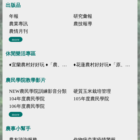
出版品
年報
研究彙報
農業專訊
農技報導
農情月刊
more
休閒樂活專區
♦宜蘭農村好好玩 ♦「農、藝、山、水」四條遊程推薦
♦花蓮農村好好玩♦「原、生、慢、活」四條遊程推薦
農民學院教學影片
NEW農民學院訓練影音分類
硬質玉米栽培管理
104年度農民學院
105年度農民學院
106年度農民學院
more
農事小幫手
農友諮詢服務
作物病蟲害疫情警報