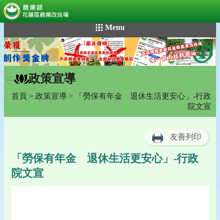
:::
跳
Menu
到
主
要
內
政策宣導
容
:::
區
首頁
>
政策宣導
> 「勞保有年金 退休生活更安心」-行政
塊
院文宣
友善列印
「勞保有年金 退休生活更安心」-行政
院文宣