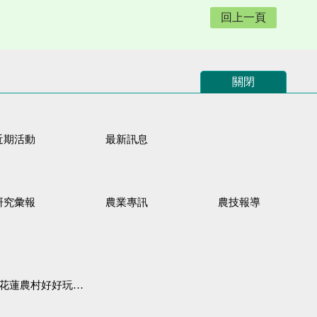
回上一頁
關閉
近期活動
最新訊息
研究彙報
農業專訊
農技報導
蓮農村好好玩♦「原、生、慢、活」四條遊程推薦