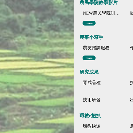
農民學院教學影片
NEW農民學院訓練影音分類
more
農事小幫手
農友諮詢服務
more
研究成果
育成品種
技術研發
環教e把抓
環教快遞