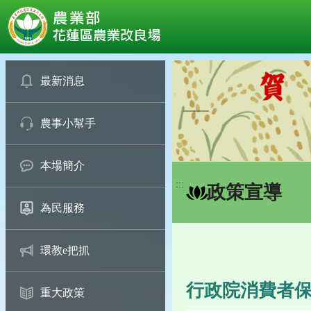
:::
跳
到
最新消息
主
要
農事小幫手
內
容
區
本場簡介
塊
:::
政策宣導
為民服務
環教e把抓
行政院消費者保
重大政策