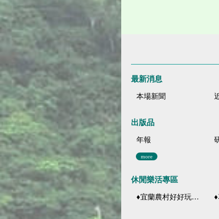
最新消息
本場新聞
出版品
年報
more
休閒樂活專區
♦宜蘭農村好好玩 ♦「農、藝、山、水」四條遊程推薦
♦花