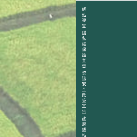
網
站
導
覽
隱
私
權
保
護
宣
告
資
訊
安
全
政
策
宣
告
政
府
網
站