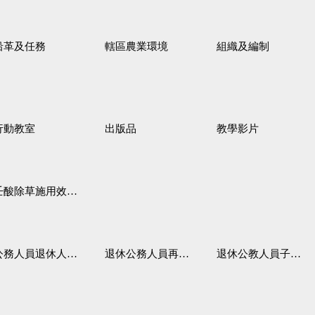
沿革及任務
轄區農業環境
組織及編制
行動教室
出版品
教學影片
壬酸除草施用效果觀察
務人員退休人員法施行細則
退休公務人員再任職務
退休公教人員子女教育補助規定