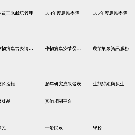
硬質玉米栽培管理
104年度農民學院
105年度農民學院
作物病蟲害疫情警報
作物病蟲疫情發生預測
農業氣象資訊服務
技術授權
歷年研究成果發表
生態綠籬與原生野花植生毯
出版品
其他相關平台
農民
一般民眾
學校