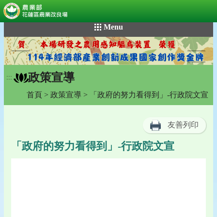
:::
跳
Menu
到
主
要
內
政策宣導
容
:::
區
首頁
>
政策宣導
> 「政府的努力看得到」-行政院文宣
塊
友善列印
「政府的努力看得到」-行政院文宣