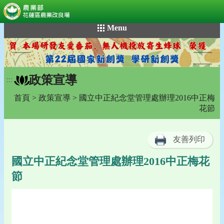
:::
跳
Menu
到
主
要
內
政策宣導
容
:::
區
首頁
>
政策宣導
> 國立中正紀念堂管理處辦理2016中正梅
塊
花節
友善列印
國立中正紀念堂管理處辦理2016中正梅花
節