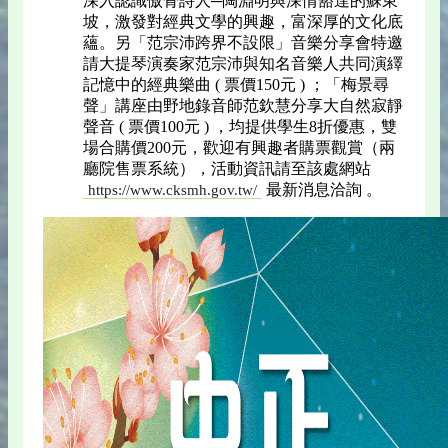
深入認識傲骨詩人─陶淵明與深情豁達的蘇東
坡，激發對經典文學的興趣，富深厚的文化底
蘊。另「范宗沛跨界不設限」音樂分享會特邀
請大提琴演奏家范宗沛與知名音樂人共同演繹
記憶中的經典樂曲 ( 票價150元 ) ；「梅景尋
聲」講座由野地錄音師范欽慧分享大自然寂靜
聲音 ( 票價100元 ) ，均提供學生8折優惠，雙
場合購價200元，歡迎有興趣者購票觀賞（兩
廳院售票系統），活動資訊請至該處網站
最新消息洽詢 。
https://www.cksmh.gov.tw/