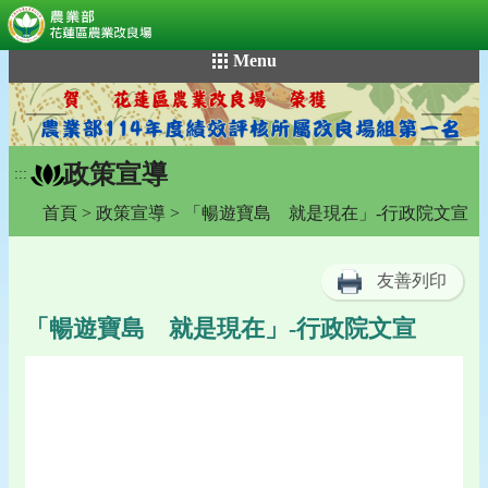
:::
跳
Menu
到
主
要
內
政策宣導
容
:::
區
首頁
>
政策宣導
> 「暢遊寶島 就是現在」-行政院文宣
塊
友善列印
「暢遊寶島 就是現在」-行政院文宣