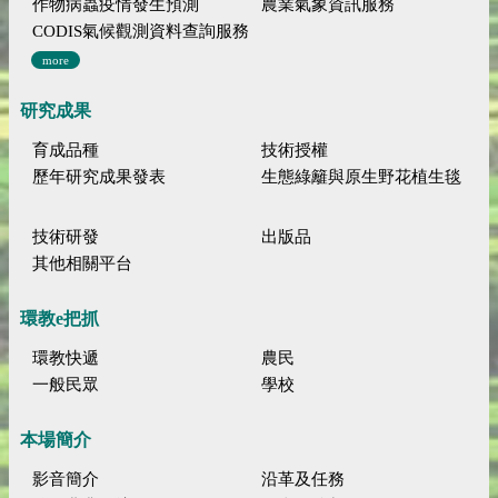
作物病蟲疫情發生預測
農業氣象資訊服務
CODIS氣候觀測資料查詢服務
more
研究成果
育成品種
技術授權
歷年研究成果發表
生態綠籬與原生野花植生毯
技術研發
出版品
其他相關平台
環教e把抓
環教快遞
農民
一般民眾
學校
本場簡介
影音簡介
沿革及任務