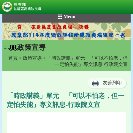
:::
跳
Menu
到
主
要
內
政策宣導
容
:::
區
首頁
>
政策宣導
> 「時政講義」單元 「可以不怕老，但
塊
一定怕失能」專文訊息-行政院文宣
友善列印
「時政講義」單元 「可以不怕老，但一
定怕失能」專文訊息-行政院文宣