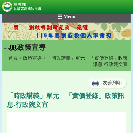
:::
跳
Menu
到
主
要
內
政策宣導
容
:::
區
首頁
>
政策宣導
> 「時政講義」單元 「實價登錄」政策
塊
訊息-行政院文宣
友善列印
「時政講義」單元 「實價登錄」政策訊
息-行政院文宣