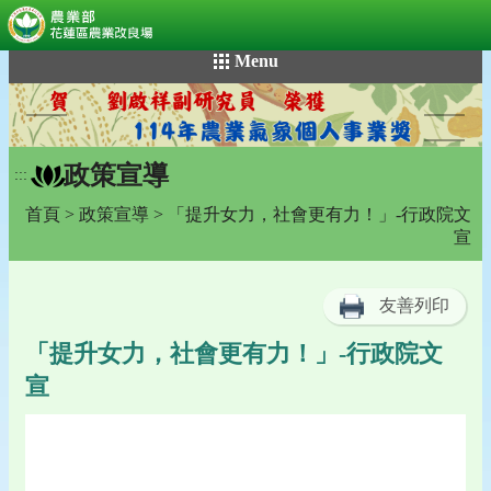
:::
跳
Menu
到
主
要
內
政策宣導
容
:::
區
首頁
>
政策宣導
> 「提升女力，社會更有力！」-行政院文
塊
宣
友善列印
「提升女力，社會更有力！」-行政院文
宣