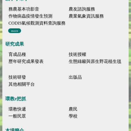
務農基本功影音
農友諮詢服務
作物病蟲疫情發生預測
農業氣象資訊服務
CODIS氣候觀測資料查詢服務
more
研究成果
育成品種
技術授權
歷年研究成果發表
生態綠籬與原生野花植生毯
技術研發
出版品
其他相關平台
環教e把抓
環教快遞
農民
一般民眾
學校
本場簡介