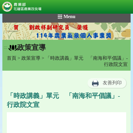
:::
跳
Menu
到
主
要
內
政策宣導
容
:::
區
首頁
>
政策宣導
> 「時政講義」單元 「南海和平倡議」-
塊
行政院文宣
友善列印
「時政講義」單元 「南海和平倡議」-
行政院文宣