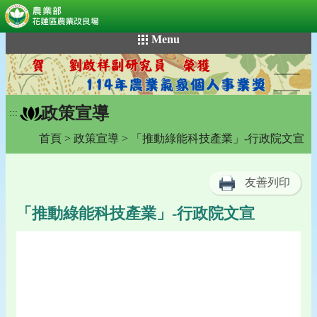
:::
跳
Menu
到
主
要
內
政策宣導
容
:::
區
首頁
>
政策宣導
> 「推動綠能科技產業」-行政院文宣
塊
友善列印
「推動綠能科技產業」-行政院文宣