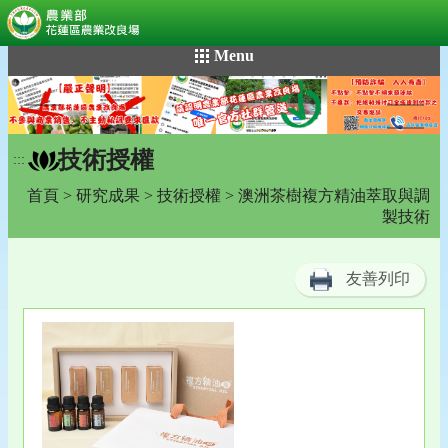
:::
跳
Menu
到
主
要
內
技術授權
容
:::
區
首頁
>
研究成果
>
技術授權
> 澳洲茶樹複方精油萃取與調
塊
製技術
友善列印