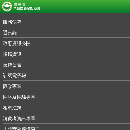
:::
跳
Menu
到
服務信箱
回首頁
主
最新消息
通訊錄
要
雙語詞彙
內
政府資訊公開
農事小幫手
English
容
區
招標資訊
RSS
塊
本場簡介
網站導覽
技轉公告
為民服務
訂閱電子報
廉政專區
環教e把抓
熱門：
金柑園地
百合
綬草
檸檬
農民學院
性平及性騷專區
重大政策
相關法規
出版品
消費者資訊專區
人體實驗保護窗口