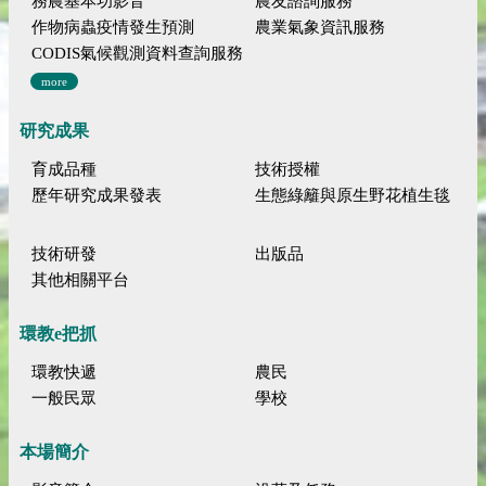
務農基本功影音
農友諮詢服務
作物病蟲疫情發生預測
農業氣象資訊服務
CODIS氣候觀測資料查詢服務
more
研究成果
育成品種
技術授權
歷年研究成果發表
生態綠籬與原生野花植生毯
技術研發
出版品
其他相關平台
環教e把抓
環教快遞
農民
一般民眾
學校
本場簡介