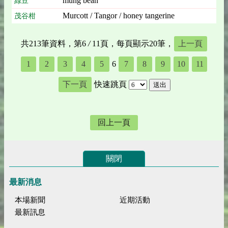
mung bean
綠豆
Murcott / Tangor / honey tangerine
茂谷柑
共213筆資料，第6
/
11頁，每頁顯示20筆，
上一頁
1
2
3
4
5
6
7
8
9
10
11
下一頁
快速跳頁
回上一頁
關閉
最新消息
本場新聞
近期活動
最新訊息