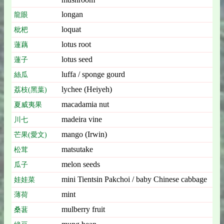
longan
龍眼
loquat
枇杷
lotus root
蓮藕
lotus seed
蓮子
luffa / sponge gourd
絲瓜
lychee (Heiyeh)
荔枝(黑葉)
macadamia nut
夏威夷果
madeira vine
川七
mango (Irwin)
芒果(愛文)
matsutake
松茸
melon seeds
瓜子
mini Tientsin Pakchoi / baby Chinese cabbage
娃娃菜
mint
薄荷
mulberry fruit
桑葚