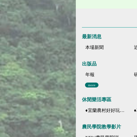
最新消息
本場新聞
出版品
年報
more
休閒樂活專區
♦宜蘭農村好好玩 ♦「農、藝、山、水」四條遊程推薦
♦花
農民學院教學影片