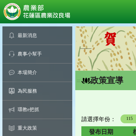
:::
跳
到
最新消息
主
要
農事小幫手
內
容
區
本場簡介
塊
政策宣導
:::
為民服務
環教e把抓
請選擇年份：
年度
重大政策
發布日期