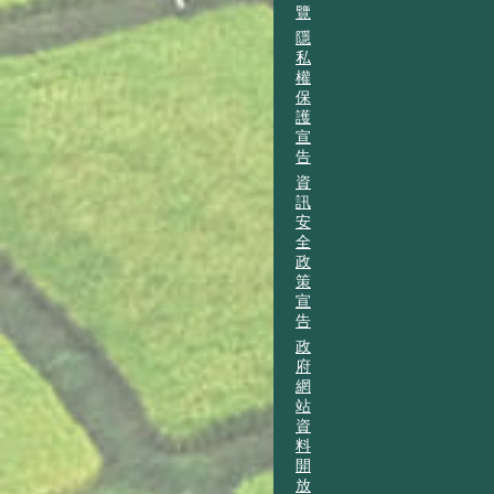
覽
隱
私
權
保
護
宣
告
資
訊
安
全
政
策
宣
告
政
府
網
站
資
料
開
放