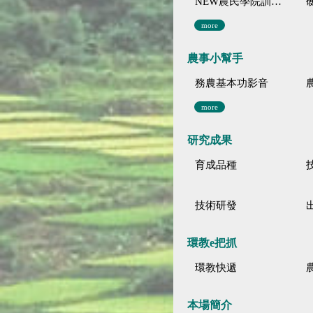
NEW農民學院訓練影音分類
more
農事小幫手
務農基本功影音
more
研究成果
育成品種
技術研發
環教e把抓
環教快遞
本場簡介