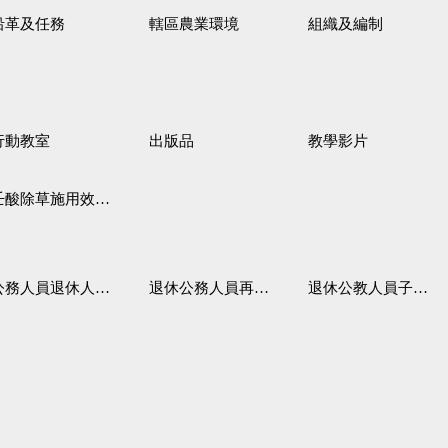
沿革及任務
轄區農業環境
組織及編制
行動教室
出版品
教學影片
壬酸除草施用效果觀察
務人員退休人員法施行細則
退休公務人員再任職務
退休公教人員子女教育補助規定