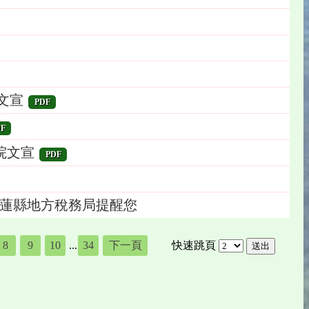
文宣
PDF
F
院文宣
PDF
-花蓮縣地方稅務局提醒您
8
9
10
...
34
下一頁
快速跳頁