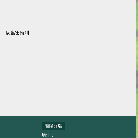
病蟲害預測
蘭陽分場
地址：