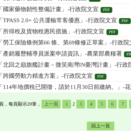
「國家藥物韌性整備計畫」-行政院文宣
PDF
「TPASS 2.0+ 公共運輸常客優惠」-行政院文宣
PDF
「所得稅及貨物稅惠民措施」-行政院文宣
PDF
「勞工保險條例第66 條、第69條修正草案」-行政院
「產銷履歷輔導員派案申請資訊」-農業部農糧署
PD
「北回之巔旗艦計畫－微笑南灣IN臺灣計畫」-行政
「跨國勞動力精進方案」-行政院文宣
PDF
「114年地價稅已開徵，請於11月30日前繳納。」
4頁，每頁顯示20筆，
上一頁
1
2
3
4
5
6
7
回上一頁