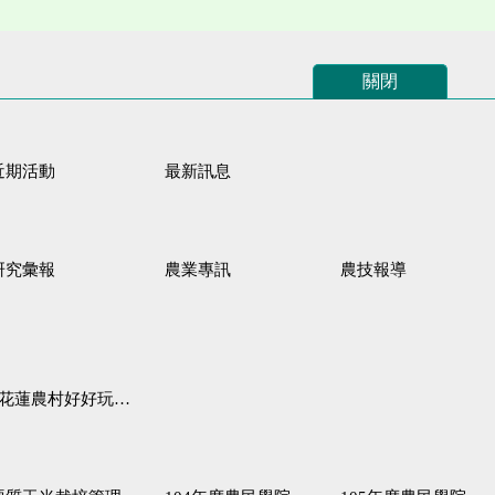
關閉
近期活動
最新訊息
研究彙報
農業專訊
農技報導
蓮農村好好玩♦「原、生、慢、活」四條遊程推薦