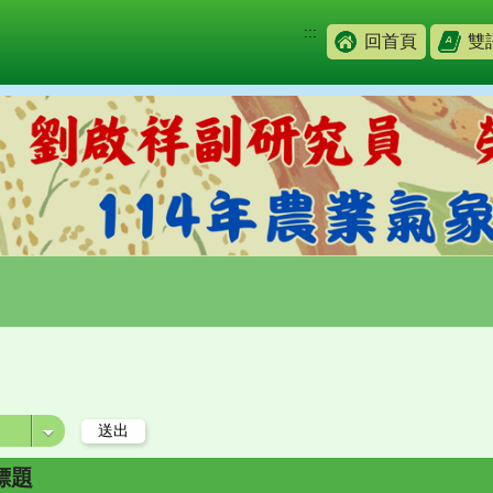
:::
回首頁
雙
標題