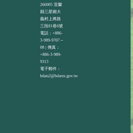
266005 宜蘭
縣三星鄉大
義村上將路
三段81巷6號
電話：+886-
3-989-9707～
08 | 傳真：
+886-3-989-
9313
電子郵件：
hdais2@hdares.gov.tw