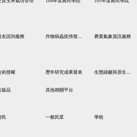
硬質玉米栽培管理
104年度農民學院
105年度農民學院
農友諮詢服務
作物病蟲疫情發生預測
農業氣象資訊服務
技術授權
歷年研究成果發表
生態綠籬與原生野花植生毯
出版品
其他相關平台
農民
一般民眾
學校