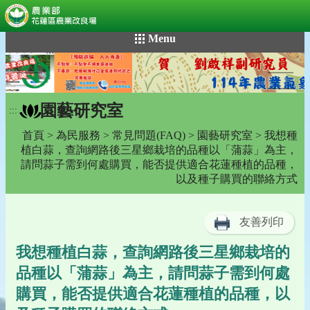
:::
跳
Menu
到
主
要
內
園藝研究室
容
:::
區
首頁
>
為民服務
>
常見問題(FAQ)
>
園藝研究室
> 我想種
塊
植白蒜，查詢網路後三星鄉栽培的品種以「蒲蒜」為主，
請問蒜子需到何處購買，能否提供適合花蓮種植的品種，
以及種子購買的聯絡方式
友善列印
我想種植白蒜，查詢網路後三星鄉栽培的
品種以「蒲蒜」為主，請問蒜子需到何處
購買，能否提供適合花蓮種植的品種，以