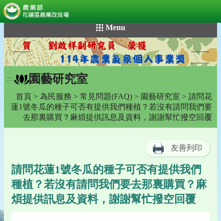
:::
跳
Menu
到
主
要
內
園藝研究室
容
:::
區
首頁
>
為民服務
>
常見問題(FAQ)
>
園藝研究室
> 請問花
塊
蓮1號冬瓜的種子可否有提供我們種植？若沒有請問我們要
去那裏購買？麻煩提供訊息及資料，謝謝幫忙撥空回覆
友善列印
請問花蓮1號冬瓜的種子可否有提供我們
種植？若沒有請問我們要去那裏購買？麻
煩提供訊息及資料，謝謝幫忙撥空回覆