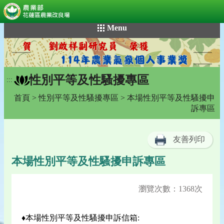
:::
跳
Menu
到
主
要
內
性別平等及性騷擾專區
容
:::
區
首頁
>
性別平等及性騷擾專區
> 本場性別平等及性騷擾申
塊
訴專區
友善列印
本場性別平等及性騷擾申訴專區
瀏覽次數：1368次
♦本場性別平等及性騷擾申訴信箱: