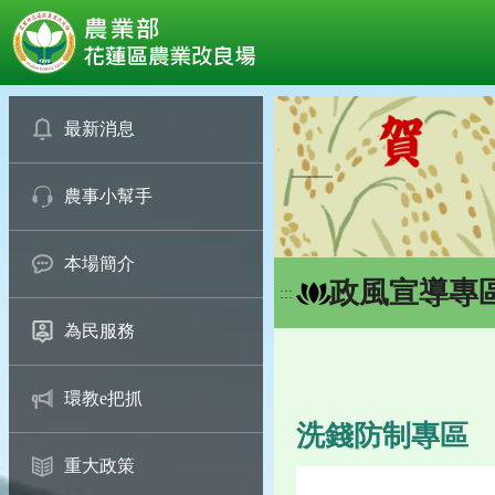
:::
跳
到
最新消息
主
要
農事小幫手
內
容
區
本場簡介
塊
政風宣導專
:::
為民服務
環教e把抓
洗錢防制專區
重大政策