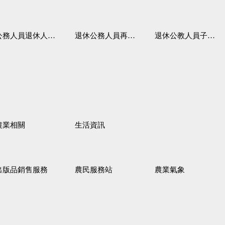
務人員退休人員法施行細則
退休公務人員再任職務
退休公教人員子女教育補助規定
農業相關
生活資訊
出版品銷售服務
農民服務站
農業氣象