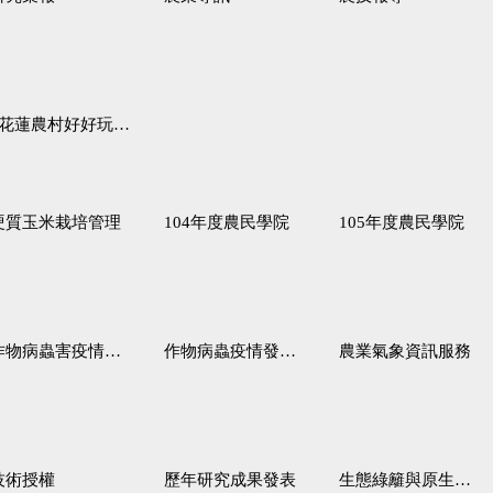
蓮農村好好玩♦「原、生、慢、活」四條遊程推薦
硬質玉米栽培管理
104年度農民學院
105年度農民學院
作物病蟲害疫情警報
作物病蟲疫情發生預測
農業氣象資訊服務
技術授權
歷年研究成果發表
生態綠籬與原生野花植生毯