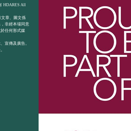
DARES All
之所有文章、圖文係
果，非經本場同意
載於任何形式媒
示、宣傳及廣告。
任。