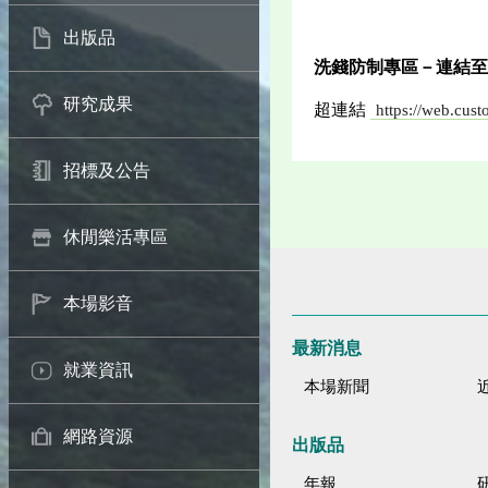
出版品
洗錢防制專區－連結至
研究成果
超連結
https://web.
招標及公告
休閒樂活專區
本場影音
最新消息
就業資訊
本場新聞
網路資源
出版品
年報