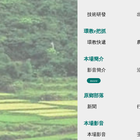
技術研發
環教e把抓
環教快遞
本場簡介
影音簡介
more
原鄉部落
新聞
本場影音
本場影音