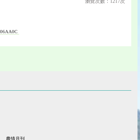
瀏覽次數：1217次
BB06AA0C
農情月刊