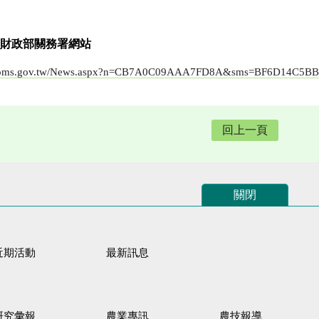
財政部關務署網站
customs.gov.tw/News.aspx?n=CB7A0C09AAA7FD8A&sms=BF6D14C5
回上一頁
關閉
近期活動
最新訊息
研究彙報
農業專訊
農技報導