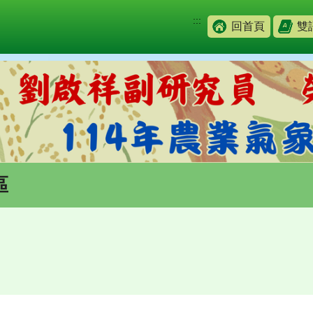
:::
回首頁
雙
區