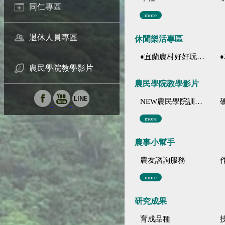
同仁專區
more
退休人員專區
休閒樂活專區
♦宜蘭農村好好玩 ♦「農、藝、山、水」四條遊程推薦
♦花
農民學院教學影片
農民學院教學影片
NEW農民學院訓練影音分類
more
農事小幫手
農友諮詢服務
more
研究成果
育成品種