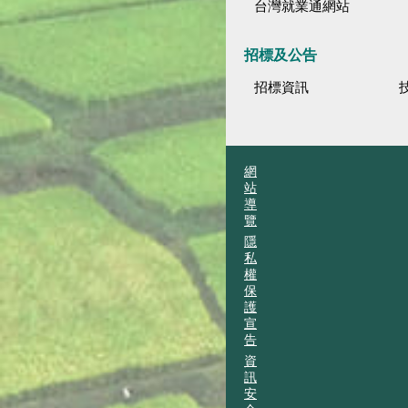
台灣就業通網站
招標及公告
招標資訊
網
站
導
覽
隱
私
權
保
護
宣
告
資
訊
安