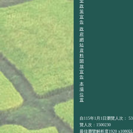
全
政
策
宣
告
政
府
網
站
資
料
開
放
宣
告
本
場
位
置
自115年1月1日瀏覽人次： 533
覽人次：1500230
最佳瀏覽解析度1920 x1080