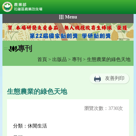
:::
跳
Menu
到
主
要
內
專刊
容
:::
區
首頁
>
出版品
>
專刊
> 生態農業的綠色天地
塊
友善列印
生態農業的綠色天地
瀏覽次數：3730次
分類：休閒生活