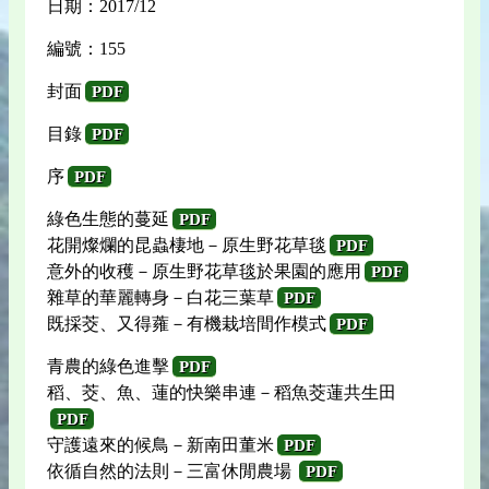
日期：2017/12
編號：155
封面
PDF
目錄
PDF
序
PDF
綠色生態的蔓延
PDF
花開燦爛的昆蟲棲地－原生野花草毯
PDF
意外的收穫－原生野花草毯於果園的應用
PDF
雜草的華麗轉身－白花三葉草
PDF
既採茭、又得蕹－有機栽培間作模式
PDF
青農的綠色進擊
PDF
稻、茭、魚、蓮的快樂串連－稻魚茭蓮共生田
PDF
守護遠來的候鳥－新南田董米
PDF
依循自然的法則－三富休閒農場
PDF