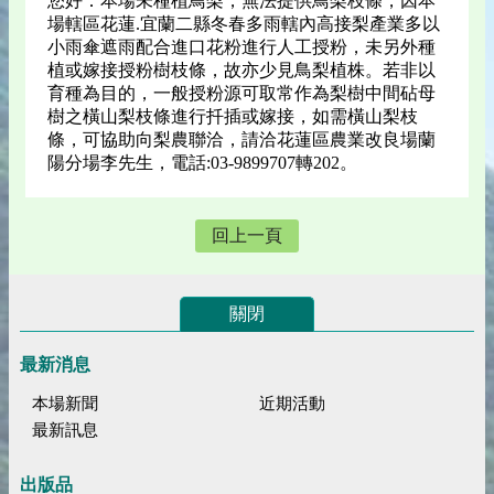
您好：本場未種植鳥梨，無法提供鳥梨枝條，因本
場轄區花蓮.宜蘭二縣冬春多雨轄內高接梨產業多以
小雨傘遮雨配合進口花粉進行人工授粉，未另外種
植或嫁接授粉樹枝條，故亦少見鳥梨植株。若非以
育種為目的，一般授粉源可取常作為梨樹中間砧母
樹之橫山梨枝條進行扦插或嫁接，如需橫山梨枝
條，可協助向梨農聯洽，請洽花蓮區農業改良場蘭
陽分場李先生，電話:03-9899707轉202。
回上一頁
關閉
最新消息
本場新聞
近期活動
最新訊息
出版品