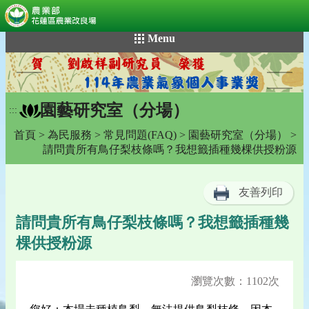
:::
跳
Menu
到
主
要
內
園藝研究室（分場）
容
:::
區
首頁
>
為民服務
>
常見問題(FAQ)
>
園藝研究室（分場）
>
塊
請問貴所有鳥仔梨枝條嗎？我想籤插種幾棵供授粉源
友善列印
請問貴所有鳥仔梨枝條嗎？我想籤插種幾
棵供授粉源
瀏覽次數：1102次