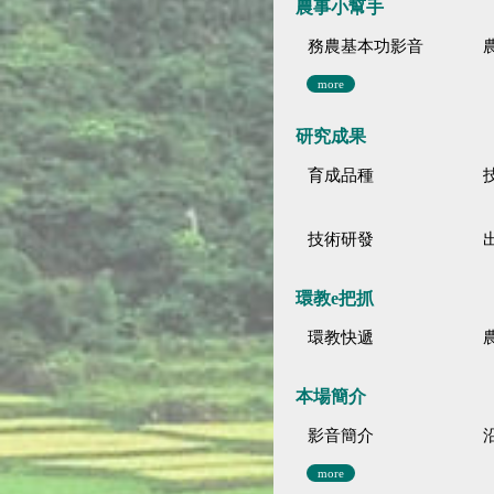
農事小幫手
務農基本功影音
more
研究成果
育成品種
技術研發
環教e把抓
環教快遞
本場簡介
影音簡介
more