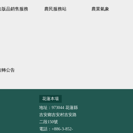
出版品銷售服務
農民服務站
農業氣象
技轉公告
花蓮本場
地址：973044 花蓮縣
吉安鄉吉安村吉安路
二段150號
電話：+886-3-852-