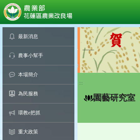
:::
跳
到
最新消息
主
要
農事小幫手
內
容
區
本場簡介
塊
:::
為民服務
園藝研究室
環教e把抓
重大政策