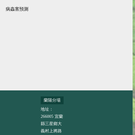
病蟲害預測
蘭陽分場
地址：
266005 宜蘭
縣三星鄉大
義村上將路