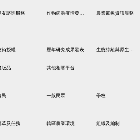
農友諮詢服務
作物病蟲疫情發生預測
農業氣象資訊服務
技術授權
歷年研究成果發表
生態綠籬與原生野花植生毯
出版品
其他相關平台
農民
一般民眾
學校
沿革及任務
轄區農業環境
組織及編制