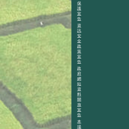
保
護
宣
告
資
訊
安
全
政
策
宣
告
政
府
網
站
資
料
開
放
宣
告
本
場