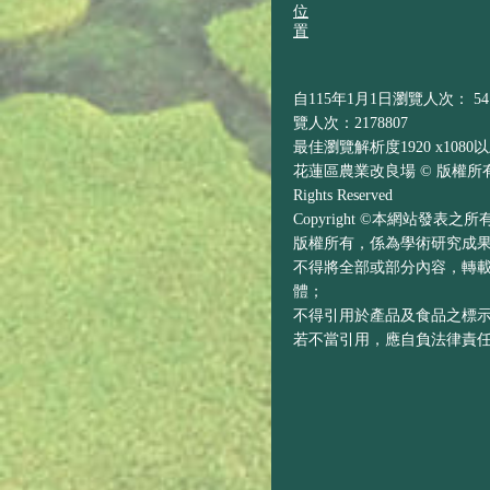
位
置
自115年1月1日瀏覽人次： 541
覽人次：2178807
最佳瀏覽解析度1920 x1080
花蓮區農業改良場 © 版權所有 H
Rights Reserved
Copyright ©本網站發表
版權所有，係為學術研究成
不得將全部或部分內容，轉
體；
不得引用於產品及食品之標
若不當引用，應自負法律責