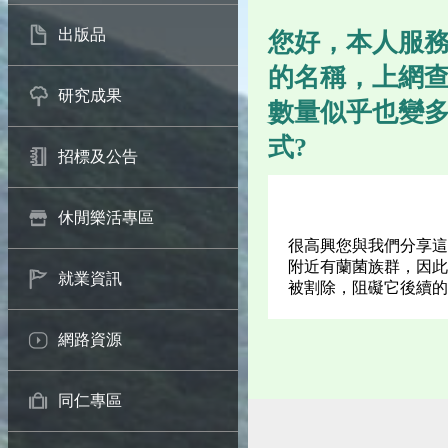
出版品
您好，本人服
的名稱，上網
研究成果
數量似乎也變
式?
招標及公告
休閒樂活專區
很高興您與我們分享這
附近有蘭菌族群，因此
就業資訊
被割除，阻礙它後續的
網路資源
同仁專區