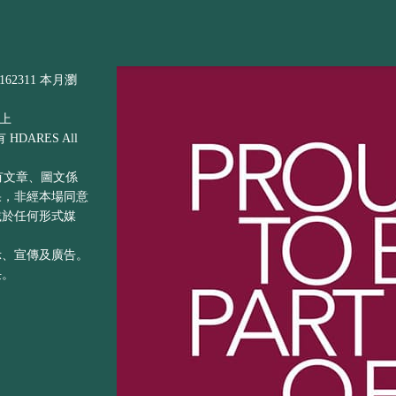
62311 本月瀏
以上
DARES All
之所有文章、圖文係
果，非經本場同意
載於任何形式媒
示、宣傳及廣告。
任。