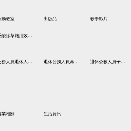
行動教室
出版品
教學影片
壬酸除草施用效果觀察
務人員退休人員法施行細則
退休公務人員再任職務
退休公教人員子女教育補助規定
農業相關
生活資訊