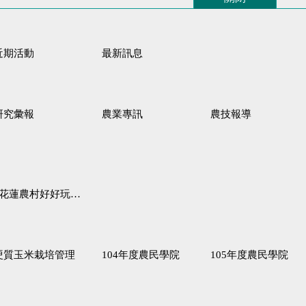
近期活動
最新訊息
研究彙報
農業專訊
農技報導
蓮農村好好玩♦「原、生、慢、活」四條遊程推薦
硬質玉米栽培管理
104年度農民學院
105年度農民學院