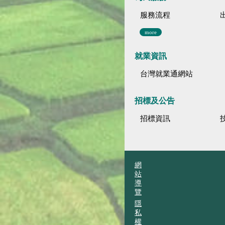
服務流程
more
就業資訊
台灣就業通網站
招標及公告
招標資訊
網
站
導
覽
隱
私
權