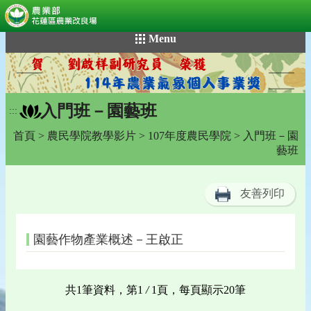
:::
跳
Menu
到
主
要
內
入門班－園藝班
容
:::
區
首頁
>
農民學院教學影片
>
107年度農民學院
> 入門班－園
塊
藝班
友善列印
園藝作物產業概述－王啟正
共1筆資料，第1
/
1頁，每頁顯示20筆