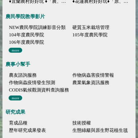
♦宜蘭農村好好玩 ♦「農、藝、山、水」四條遊程推薦
♦花蓮農村好好玩♦「原、生、慢、活」四條遊程推薦
農民學院教學影片
NEW農民學院訓練影音分類
硬質玉米栽培管理
104年度農民學院
105年度農民學院
106年度農民學院
more
農事小幫手
農友諮詢服務
作物病蟲害疫情警報
作物病蟲疫情發生預測
農業氣象資訊服務
CODIS氣候觀測資料查詢服務
more
研究成果
育成品種
技術授權
歷年研究成果發表
生態綠籬與原生野花植生毯