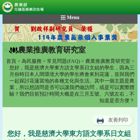
:::
跳
Menu
到
主
要
內
農業推廣教育研究室
容
:::
區
首頁
>
為民服務
>
常見問題(FAQ)
>
農業推廣教育研究室
>
塊
您好，我是慈濟大學東方語文學系日文組的學生，因為三
月份時日本人間環境大學的學生將會來到花蓮，並與我們
一起探討花蓮當地的各種文化與生活。其中一個主題是農
業，所以想請問是否可以讓我們做訪問，或是可以實際體
驗？我們目前預計時間大概是在三月五號、六號左右，不
知道是否方便？
友善列印
您好，我是慈濟大學東方語文學系日文組