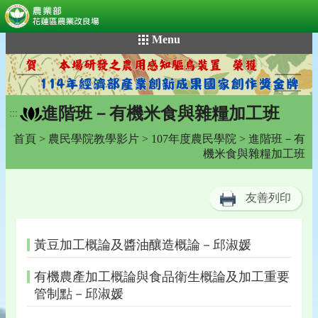
:::
跳
Menu
到
主
要
內
進階班－有機米食與雜糧加工班
容
:::
區
首頁
>
農民學院教學影片
>
107年度農民學院
> 進階班－有
塊
機米食與雜糧加工班
友善列印
黃豆加工概論及醬油釀造概論－邱淑媛
有機農產加工概論與食品衛生概論及加工重要
管制點－邱淑媛