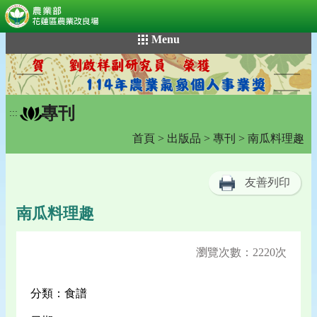
:::
跳
Menu
到
主
要
內
專刊
容
:::
區
首頁
>
出版品
>
專刊
> 南瓜料理趣
塊
友善列印
南瓜料理趣
瀏覽次數：2220次
分類：食譜