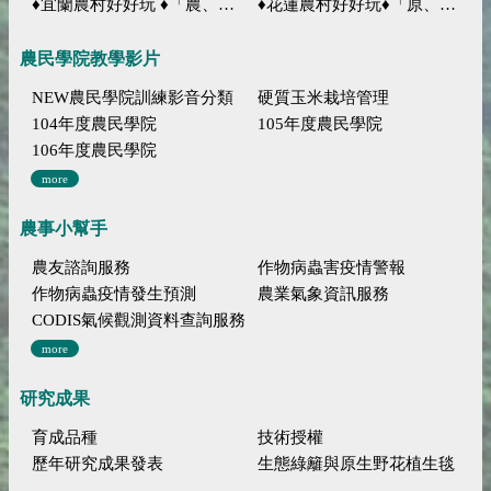
♦宜蘭農村好好玩 ♦「農、藝、山、水」四條遊程推薦
♦花蓮農村好好玩♦「原、生、慢、活」四條遊程推薦
農民學院教學影片
NEW農民學院訓練影音分類
硬質玉米栽培管理
104年度農民學院
105年度農民學院
106年度農民學院
more
農事小幫手
農友諮詢服務
作物病蟲害疫情警報
作物病蟲疫情發生預測
農業氣象資訊服務
CODIS氣候觀測資料查詢服務
more
研究成果
育成品種
技術授權
歷年研究成果發表
生態綠籬與原生野花植生毯