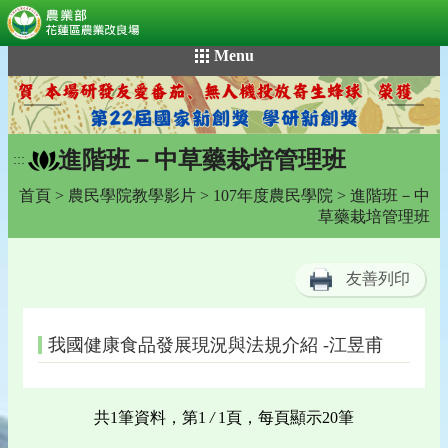
:::
跳
Menu
到
主
要
內
進階班－中草藥栽培管理班
容
:::
區
首頁
>
農民學院教學影片
>
107年度農民學院
> 進階班－中
塊
草藥栽培管理班
友善列印
我國健康食品發展現況與法規介紹 -江昱甫
共1筆資料，第1
/
1頁，每頁顯示20筆