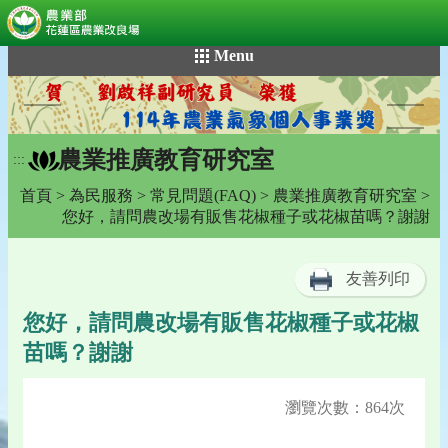
:::
跳
Menu
到
主
要
內
農業推廣教育研究室
容
:::
區
首頁
>
為民服務
>
常見問題(FAQ)
>
農業推廣教育研究室
>
塊
您好，請問農改場有販售花椒種子或花椒苗嗎？謝謝
友善列印
您好，請問農改場有販售花椒種子或花椒
苗嗎？謝謝
瀏覽次數：864次