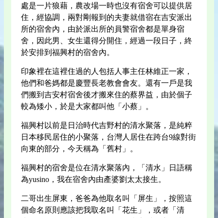
處是一片狼藉，農改場一時也沒有宿舍可以提供居
住，經協調，兩對剛報到的夫妻就借宿在吉安派出
所的宿舍內，由於派出所的員警宿舍都是單身宿
舍，因此男、女生還得分開住，經過一段日子，終
於安排到福興村的宿舍內。
印象裡在這裡住過的人包括人事主任林維正一家，
他們和爸媽都是慶豐長老教會會友。還有一戶是我
們搬到吉安村宿舍後才搬來住的蔡界益，由於個子
較為矮小，於是大家都叫他「小蔡」。
福興村以前是日治時代吉野村的清水聚落，是純粹
日本移民居住的小聚落，台灣人居住在跨台9線對街
向東的部分，今天稱為「舊村」。
福興村的宿舍是位在清水聚落內，「清水」日語稱
為yusino，我在宿舍內由產婆劉太太接生。
二哥出生屏東，爸爸為他取名叫「屏生」，按照這
個命名原則應該把我取名叫「花生」，或者「清