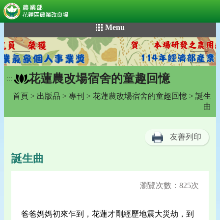
:::
跳
Menu
到
主
要
內
花蓮農改場宿舍的童趣回憶
容
:::
區
首頁
>
出版品
>
專刊
>
花蓮農改場宿舍的童趣回憶
> 誕生
塊
曲
友善列印
誕生曲
瀏覽次數：825次
爸爸媽媽初來乍到，花蓮才剛經歷地震大災劫，到