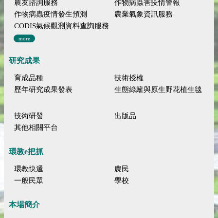
農友諮詢服務
作物病蟲害疫情警報
作物病蟲疫情發生預測
農業氣象資訊服務
CODIS氣候觀測資料查詢服務
more
研究成果
育成品種
技術授權
歷年研究成果發表
生態綠籬與原生野花植生毯
技術研發
出版品
其他相關平台
環教e把抓
環教快遞
農民
一般民眾
學校
本場簡介