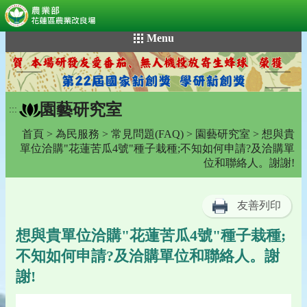
:::
跳
Menu
到
主
要
內
園藝研究室
容
:::
區
首頁
>
為民服務
>
常見問題(FAQ)
>
園藝研究室
> 想與貴
塊
單位洽購"花蓮苦瓜4號"種子栽種;不知如何申請?及洽購單
位和聯絡人。謝謝!
友善列印
想與貴單位洽購"花蓮苦瓜4號"種子栽種;
不知如何申請?及洽購單位和聯絡人。謝
謝!