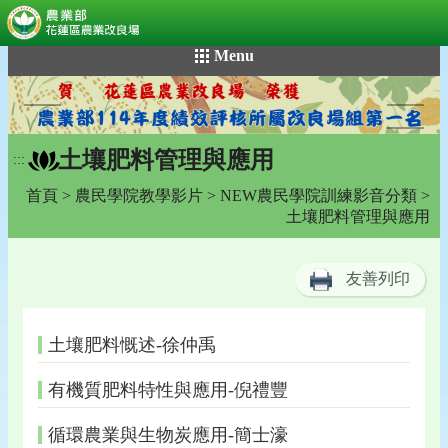
:::
跳
Menu
到
主
要
內
土壤肥料管理與應用
容
:::
區
首頁
>
農民學院教學影片
>
NEW農民學院訓練影音分類
>
塊
土壤肥料管理與應用
友善列印
土壤肥料慨述-徐仲禹
有機質肥料特性與應用-倪禮豐
循環農業與生物炭應用-簡士濠