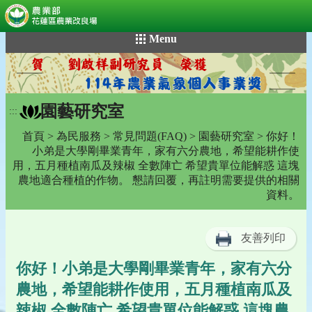
:::
跳
Menu
到
主
要
內
園藝研究室
容
:::
區
首頁
>
為民服務
>
常見問題(FAQ)
>
園藝研究室
> 你好！
塊
小弟是大學剛畢業青年，家有六分農地，希望能耕作使
用，五月種植南瓜及辣椒 全數陣亡 希望貴單位能解惑 這塊
農地適合種植的作物。 懇請回覆，再註明需要提供的相關
資料。
友善列印
你好！小弟是大學剛畢業青年，家有六分
農地，希望能耕作使用，五月種植南瓜及
辣椒 全數陣亡 希望貴單位能解惑 這塊農