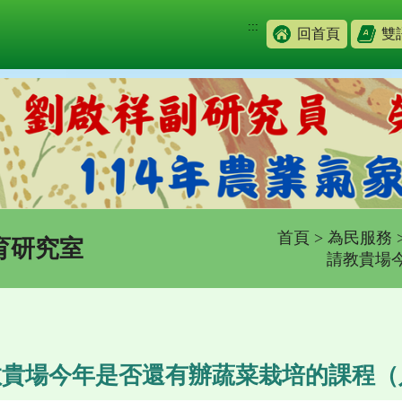
:::
回首頁
雙
首頁
>
為民服務
育研究室
請教貴場
教貴場今年是否還有辦蔬菜栽培的課程（