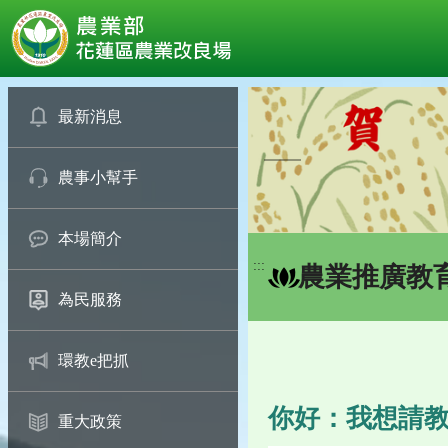
:::
跳
到
最新消息
主
要
農事小幫手
內
容
區
本場簡介
塊
:::
農業推廣教
為民服務
環教e把抓
你好：我想請
重大政策