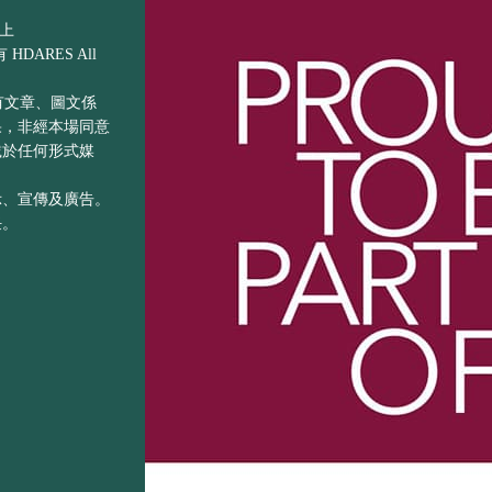
以上
DARES All
之所有文章、圖文係
果，非經本場同意
載於任何形式媒
示、宣傳及廣告。
任。