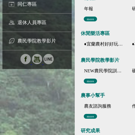
同仁專區
年報
more
退休人員專區
休閒樂活專區
農民學院教學影片
♦宜蘭農村好好玩 ♦「農、藝、山、水」四條遊程推薦
♦花
農民學院教學影片
NEW農民學院訓練影音分類
more
農事小幫手
農友諮詢服務
more
研究成果