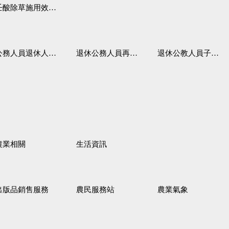
壬酸除草施用效果觀察
務人員退休人員法施行細則
退休公務人員再任職務
退休公教人員子女教育補助規定
農業相關
生活資訊
出版品銷售服務
農民服務站
農業氣象