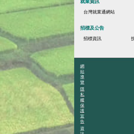
就業資訊
台灣就業通網站
招標及公告
招標資訊
網
站
導
覽
隱
私
權
保
護
宣
告
資
訊