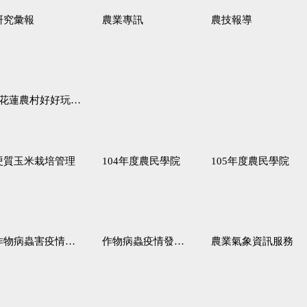
研究彙報
農業專訊
農技報導
蓮農村好好玩♦「原、生、慢、活」四條遊程推薦
硬質玉米栽培管理
104年度農民學院
105年度農民學院
作物病蟲害疫情警報
作物病蟲疫情發生預測
農業氣象資訊服務