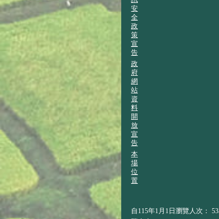
安
全
政
策
宣
告
政
府
網
站
資
料
開
放
宣
告
本
場
位
置
自115年1月1日瀏覽人次： 533