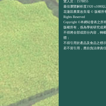
覽人次：1578855
最佳瀏覽解析度1920 x1080
花蓮區農業改良場 © 版權所有 H
Rights Reserved
Copyright ©本網站發表
版權所有，係為學術研究成
不得將全部或部分內容，轉
體；
不得引用於產品及食品之標
若不當引用，應自負法律責