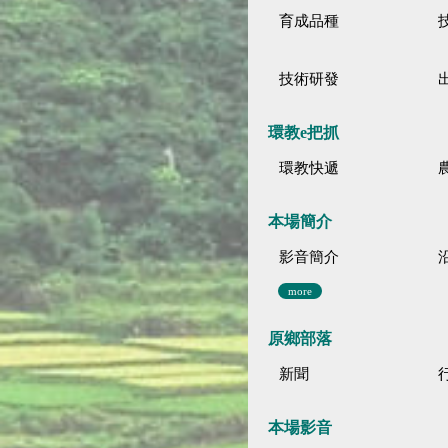
育成品種
技術研發
環教e把抓
環教快遞
本場簡介
影音簡介
more
原鄉部落
新聞
本場影音