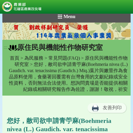
:::
跳
Menu
到
主
要
內
原住民與機能性作物研究室
容
:::
區
首頁
>
為民服務
>
常見問題(FAQ)
>
原住民與機能性作物
塊
研究室
> 您好，敝司欲申請青苧麻(Boehmeria nivea (L.)
Gaudich. var. tenacissima (Gaudich.) Miq.)葉片與嫩莖作為食
品原料使用，食藥署回覆需有台灣食用的文獻紀錄或安全
性資料，否則無法合法使用。想詢問貴場是否能提供相關
紀錄或相關研究報告作為佐證，謝謝！敬祝，祈安
友善列印
您好，敝司欲申請青苧麻(Boehmeria
nivea (L.) Gaudich. var. tenacissima