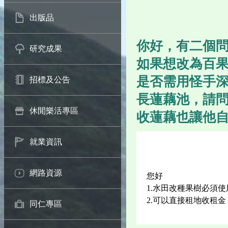
出版品
你好，有二個問
研究成果
如果想改為百
是否需用怪手深
招標及公告
長蓮藕池，請
休閒樂活專區
收蓮藕也讓他自
就業資訊
網路資源
您好
1.水田改種果樹必須使
2.可以直接租地收租
同仁專區