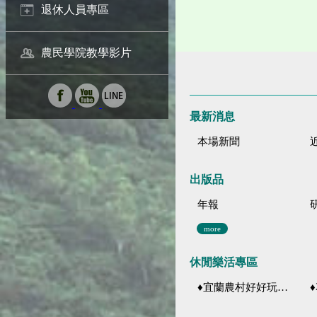
退休人員專區
農民學院教學影片
最新消息
本場新聞
出版品
年報
more
休閒樂活專區
♦宜蘭農村好好玩 ♦「農、藝、山、水」四條遊程推薦
♦花