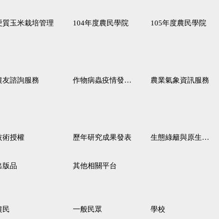
硬質玉米栽培管理
104年度農民學院
105年度農民學院
農友諮詢服務
作物病蟲疫情發生預測
農業氣象資訊服務
技術授權
歷年研究成果發表
生態綠籬與原生野花植生毯
出版品
其他相關平台
農民
一般民眾
學校