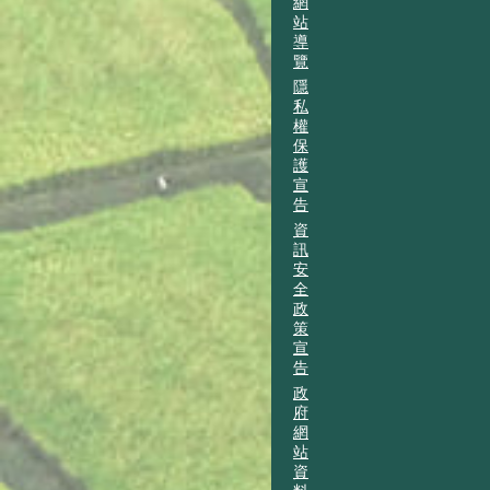
網
站
導
覽
隱
私
權
保
護
宣
告
資
訊
安
全
政
策
宣
告
政
府
網
站
資