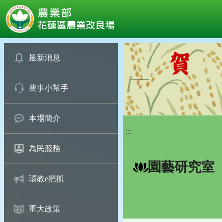
:::
跳
到
最新消息
主
要
農事小幫手
內
容
區
本場簡介
塊
:::
為民服務
園藝研究室
環教e把抓
重大政策