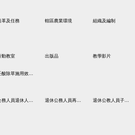
沿革及任務
轄區農業環境
組織及編制
行動教室
出版品
教學影片
壬酸除草施用效果觀察
務人員退休人員法施行細則
退休公務人員再任職務
退休公教人員子女教育補助規定