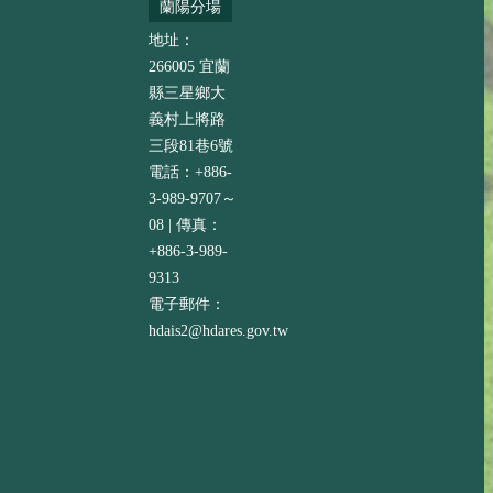
蘭陽分場
地址：
266005 宜蘭
縣三星鄉大
義村上將路
三段81巷6號
電話：+886-
3-989-9707～
08 | 傳真：
+886-3-989-
9313
電子郵件：
hdais2@hdares.gov.tw