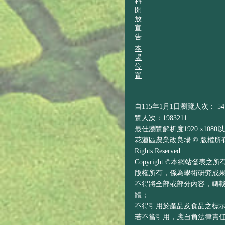
料
開
放
宣
告
本
場
位
置
自115年1月1日瀏覽人次： 541
覽人次：1983211
最佳瀏覽解析度1920 x1080
花蓮區農業改良場 © 版權所有 H
Rights Reserved
Copyright ©本網站發表
版權所有，係為學術研究成
不得將全部或部分內容，轉
體；
不得引用於產品及食品之標
若不當引用，應自負法律責