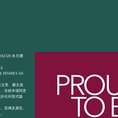
62320 本月瀏
以上
DARES All
之所有文章、圖文係
果，非經本場同意
載於任何形式媒
示、宣傳及廣告。
任。