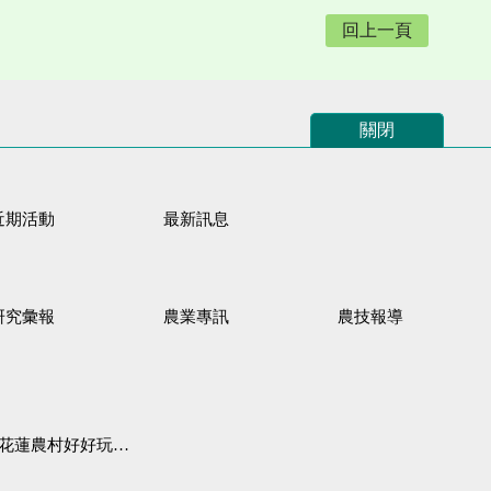
回上一頁
關閉
近期活動
最新訊息
研究彙報
農業專訊
農技報導
蓮農村好好玩♦「原、生、慢、活」四條遊程推薦