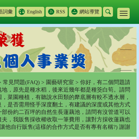
語詞彙
English
RSS
網站導覽
>
常見問題(FAQ)
>
園藝研究室
> 你好，有二個問題請
一塊地，原先是種水稻，後來近幾年都是種筊白筍。請問
園，菜園種植，有聽說水田類的犛底層有較不透水層，
良，是否需用怪手深度翻土，有建議的深度或其他方式
有一部份約二百坪的自然生長蓮藕池，請問有沒管道可以
農夫，我販售採收權收取一筆費用，讓對方採收蓮藕也
讓他自行販售(這樣的合作方式是否有專有名稱?) 謝謝