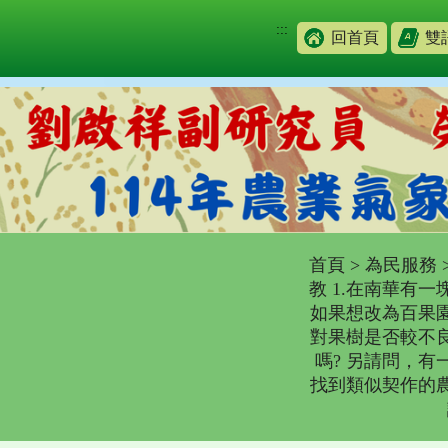
:::
回首頁
雙
首頁
>
為民服務
教 1.在南華有
如果想改為百果
對果樹是否較不
嗎? 另請問，
找到類似契作的