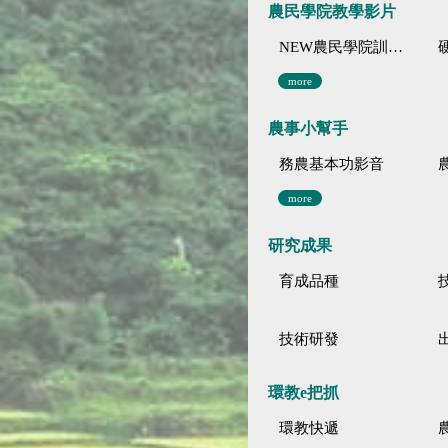
農民學院教學影片
NEW農民學院訓練影音分類
more
農事小幫手
務農基本功影音
more
研究成果
育成品種
技術研發
環教e把抓
環教快遞