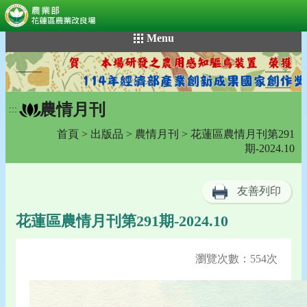
:::
跳
Menu
到
主
要
內
農情月刊
容
:::
區
首頁
>
出版品
>
農情月刊
> 花蓮區農情月刊第291
塊
期-2024.10
友善列印
花蓮區農情月刊第291期-2024.10
瀏覽次數：554次