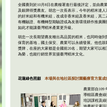
全國賽則於10月8日在農糧署進行最後評定，並由農
及銀牌得獎農友。胡忠一次長表示，今年的稻米達人
的好米組和有機米組，改成非香米組及香米組，其二
有機驗證、有機轉型期驗證或為友善環境耕作推廣團
如此才能讓臺灣稻米產業更升級。
胡忠一次長期望農友種出高品質的稻米，也同時做到
保育的基地，國土保安、農業可以永續發展。他也鼓
獎牌，在座的大家都是全國前20名，期望大家可以
為榮，也能行銷世界宣揚臺灣稻米文化。
花蓮綠色照顧
本場與在地社區探討園藝療育方案成
農業部自10
導轄區農會綠
培訓課程及綠
地農村元素設