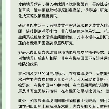
度的地景營造，投入生態調查找到橙瓢蟲、長腳蛛等
花草毯，近年更藉此輔導原鄉農產業、淨零碳排研究
化成實際政策嘉惠農民。
研討會以主題一：有機農業生態系統服務之農業永續政
開，隨後則為淨零排放、非市場價值評估為第二、第
生態系統服務之環境生態面價值，其中本場林立副研
蓮的有機農田害蟲調節服務研究。
她表示農田病蟲害調節服務功能與農友的操作模式、
例和地景組成密切相關，其中有機農田因不允許使用
物防治效果。
在水稻及文旦的研究均顯示，在有機環境中，天敵能
水稻主要害蟲瘤野螟大量發生時，其天敵縱卷葉螟小
瘤野螟，有機水田中可觀察到。在文旦果園的試驗調
馬及其寄生天敵花椿科，在有機田幼果期比例為2，遠小
此外，如果農田環境周圍非作物植被比例較高，則可
如在稻田田埂上種植穗花木藍，害蟲葉蟬及其天敵橙瓢