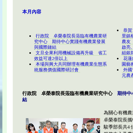
本月內容
恭賀
行政院 卓榮泰院長蒞臨有機農業研
里鎮
究中心 期待中心實踐有機農業發展
農友
與國際鏈結
啟亮
文旦全果利用機械設備再升級 省工
組銀
效益可達2倍以上
花蓮
本場與興大共同辦理有機農業生態系
園藝
統服務價值國際研討會
外國
元農
行政院 卓榮泰院長蒞臨有機農業研究中心
期待中
結
為關心有機農業
卓榮泰院長攜
駿季部長共4