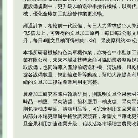
廠設備規劃中，更升級以輸送帶串接各機械，以替代
械，優化全廠加工動線使作業更流暢。
經過計算，相較前一代設備，每日人力需求從13人降至
低5倍以上，可獲得的文旦加工原料，每日每2公噸文
升，每日4噸文旦柚可得柚肉1.3噸、果皮原料約800
本場所研發機械特色為單機作業，亦符合中小型加工
業有限公司，未來本場及技轉廠商可協助業者整廠規
取設備，也同時導入產線前端送料機、清洗機、風乾
據各設備數量，規劃輸送帶等動線，幫助大家提高利
續的文旦加工後端產業利用更完整。
農產加工研究室陳柏翰助研員，則說明文旦全果素材
味品－柚鹽、果肉沾醬；餡料應用－柚皮糖、果肉果
則包括柚皮精油、清潔用品等，可完全利用文旦果實
肉部分本場更舉辦手搖飲調製競賽，希望文旦藉此更
旦全果利用加速產業升級，藉以活絡市場增進農民收