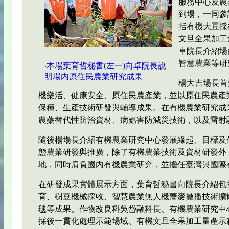
服務中心及農
到場，一同參
括有機大豆採
文旦全果加工
卓院長介紹場
智慧農業等研
‧本場葉育哲秘書(左一)向卓院長說
明場內原住民農業研究成果
楊大吉場長首
機樂活、健康安全、原住民農產業，並以原住民農產
保種、生產技術研發與輔導成果。在有機農業研究成
農藥替代性防治資材、病蟲害防減災技術，以及雷射
隨後楊場長介紹有機農業研究中心發展緣起、目標及
態農業研發與推廣，除了有機農業技術及資材研發外
地，同時肩負國內有機農業研究，並擔任臺灣與國際
在研發成果實體展示方面，葉育哲秘書向院長介紹包
育、樹豆機械採收、智慧農業無人機蕎麥撒播技術擴
毯等成果。作物改良科吳岱融科長、有機農業研究中
採後一貫化處理示範場域、有機文旦全果加工量產示