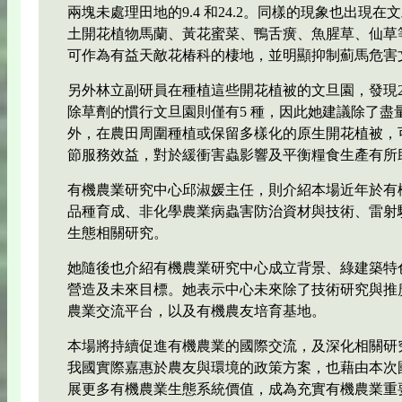
兩塊未處理田地的9.4 和24.2。同樣的現象也出現
土開花植物馬蘭、黃花蜜菜、鴨舌癀、魚腥草、仙草
可作為有益天敵花椿科的棲地，並明顯抑制薊馬危害
另外林立副研員在種植這些開花植被的文旦園，發現2
除草劑的慣行文旦園則僅有5 種，因此她建議除了盡
外，在農田周圍種植或保留多樣化的原生開花植被，
節服務效益，對於緩衝害蟲影響及平衡糧食生產有所
有機農業研究中心邱淑媛主任，則介紹本場近年於有
品種育成、非化學農業病蟲害防治資材與技術、雷射
生態相關研究。
她隨後也介紹有機農業研究中心成立背景、綠建築特
營造及未來目標。她表示中心未來除了技術研究與推
農業交流平台，以及有機農友培育基地。
本場將持續促進有機農業的國際交流，及深化相關研
我國實際嘉惠於農友與環境的政策方案，也藉由本次
展更多有機農業生態系統價值，成為充實有機農業重