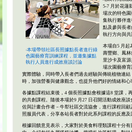
5-7 月於花
場次的特色園藝
集執行夥伴進
點及參與長者
執行方向與共
本場自5 月
‧本場帶領社區長照據點長者進行綠
壽豐鄉、鳳林
色園藝療育訓練課程，並邀集據點
里沙卡及富源
執行人員進行成效座談討論
場次園藝療育
實際體驗，同時帶入長者們過去經驗與傳統植物連結
時，加強營養與健康觀念，也提升他們好的情緒和心
各據點課程結束後，4 個長照據點會根據這8 堂課，
的共創課程。隨後本場於9 月27 日召開活動成效座
佐與計畫合作者－牛犁社區交流協會，進行課程回顧
照服員代表，分享各站長者對於此系列課程的反應及
根據回饋意見表示，大家對於美食料理類課程十分有興