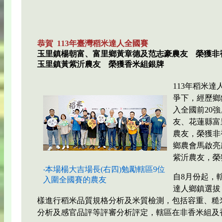
恭賀 113年臺灣稻米達人全國賽
玉里鎮楊朝富、富里鄉黃章德及范志豪農友 榮獲非
玉里鎮黃紫沂農友 榮獲香米組銀牌
113年稻米達
爭下，經歷鄉
入全國前20
友、花蓮縣富
農友，榮獲非
鄉農會馬啟亮
紫沂農友，榮
‧本場楊大吉場長(右四)勉勵轄區9位
自8月份起，
入圍全國賽的農友
達人鄉鎮選拔
樣進行稻米品質規格分析及米質檢測，包括容重、糙
分析及感官品評等評審分析評定，轄區在非香米組及