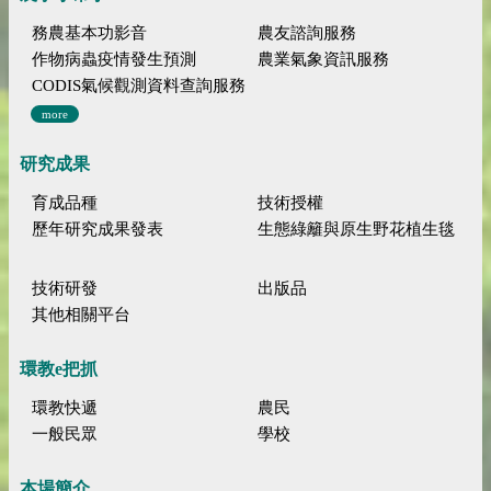
務農基本功影音
農友諮詢服務
作物病蟲疫情發生預測
農業氣象資訊服務
CODIS氣候觀測資料查詢服務
more
研究成果
育成品種
技術授權
歷年研究成果發表
生態綠籬與原生野花植生毯
技術研發
出版品
其他相關平台
環教e把抓
環教快遞
農民
一般民眾
學校
本場簡介