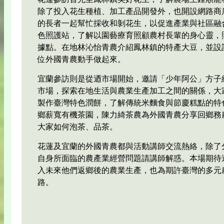
除了投入花生種植、加工產品開發外，也開設網路商
的長者一起幫忙採收和剝花生，以促進產業與社區融
色照護站，了解以園藝療育照顧農村長輩的身心靈，
據點。在地林沁怡青農介紹鳳林鎮的特產大豆，並設
位外國青農動手做起來。
宜蘭參訪則是從迺市場開始，邀請「少年阿公」方子
市場，探索在地生活與農業生產加工之間的關係，大
製作臺灣特色潤餅，了解傳統米麵食與節慶糕點的特
鄉薪寬有機茶園，陳力綺茶農為外國青農分享回鄉務
大家如何泡茶、品茶。
花蓮及宜蘭的外國青農都與活動講師交流熱絡，除了
自身所面臨的農產業經營問題請講師解惑。本場期待
入未來他們返鄉後的農業生產，也為期許臺灣的多元
路。