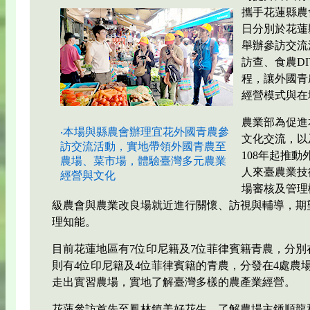
攜手花蓮縣農
日分別於花蓮
舉辦參訪交流
訪查、食農D
程，讓外國青
經營模式與在
農業部為促進
‧本場與縣農會辦理宜花外國青農參
文化交流，以
訪交流活動，實地帶領外國青農至
108年起推
農場、菜市場，體驗臺灣多元農業
人來臺農業技
經營與文化
場審核及管理
級農會與農業改良場就近進行關懷、訪視與輔導，期
理知能。
目前花蓮地區有7位印尼籍及7位菲律賓籍青農，分別
則有4位印尼籍及4位菲律賓籍的青農，分發在4處農
走出實習農場，實地了解臺灣多樣的農產業經營。
花蓮參訪首先至鳳林鎮美好花生，了解農場主鍾順龍