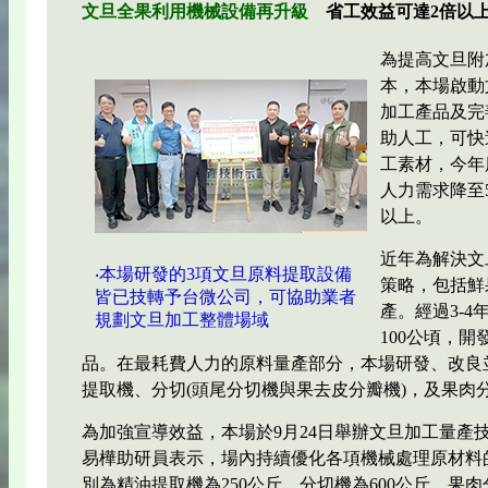
文旦全果利用機械設備再升級
省工效益可達2倍以
為提高文旦附
本，本場啟動
加工產品及完
助人工，可快
工素材，今年
人力需求降至
以上。
近年為解決文
‧本場研發的3項文旦原料提取設備
策略，包括鮮
皆已技轉予台微公司，可協助業者
產。經過3-
規劃文旦加工整體場域
100公頃，
品。在最耗費人力的原料量產部分，本場研發、改良
提取機、分切(頭尾分切機與果去皮分瓣機)，及果肉
為加強宣導效益，本場於9月24日舉辦文旦加工量產
易樺助研員表示，場內持續優化各項機械處理原材料
別為精油提取機為250公斤、分切機為600公斤、果肉分