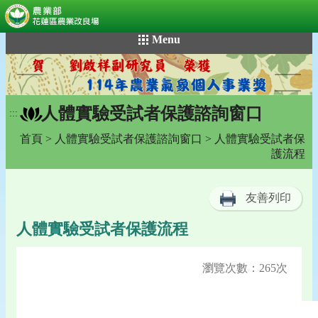
:::
跳
Menu
到
主
要
內
人體實驗受試者保護諮詢窗口
容
:::
區
首頁
>
人體實驗受試者保護諮詢窗口
> 人體實驗受試者保
塊
護流程
友善列印
人體實驗受試者保護流程
瀏覽次數：265次