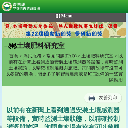
:::
跳
Menu
到
主
要
內
土壤肥料研究室
容
:::
區
首頁
>
為民服務
>
常見問題(FAQ)
>
土壤肥料研究室
> 以
塊
前有在新聞上看到通過安裝土壤感測器等設備，實時監測
土壤狀態，以精確控制灌溉與施肥。詢問農改場有沒有可
以參觀的農場，能更多了解智慧農業或是IOT設備的一些實
際應用
友善列印
以前有在新聞上看到通過安裝土壤感測器
等設備，實時監測土壤狀態，以精確控制
灌溉與施肥。詢問農改場有沒有可以參觀