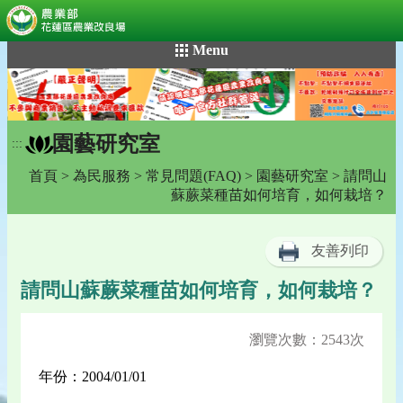
:::
跳
Menu
到
主
要
內
園藝研究室
容
:::
區
首頁
>
為民服務
>
常見問題(FAQ)
>
園藝研究室
> 請問山
塊
蘇蕨菜種苗如何培育，如何栽培？
友善列印
請問山蘇蕨菜種苗如何培育，如何栽培？
瀏覽次數：2543次
年份：2004/01/01