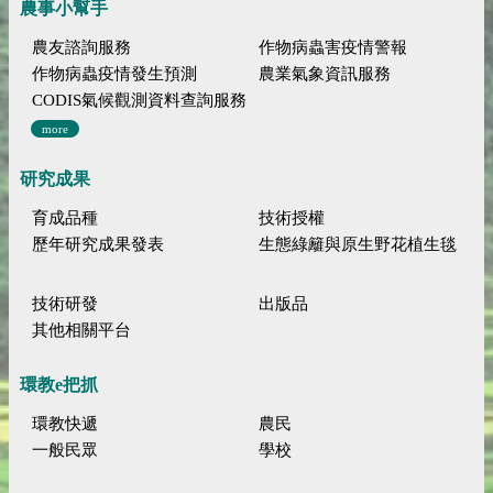
農事小幫手
農友諮詢服務
作物病蟲害疫情警報
作物病蟲疫情發生預測
農業氣象資訊服務
CODIS氣候觀測資料查詢服務
more
研究成果
育成品種
技術授權
歷年研究成果發表
生態綠籬與原生野花植生毯
技術研發
出版品
其他相關平台
環教e把抓
環教快遞
農民
一般民眾
學校