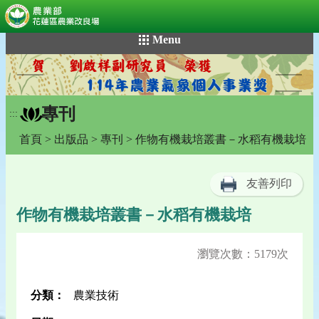
:::
跳
Menu
到
主
要
內
專刊
容
:::
區
首頁
>
出版品
>
專刊
> 作物有機栽培叢書－水稻有機栽培
塊
友善列印
作物有機栽培叢書－水稻有機栽培
瀏覽次數：5179次
分類：
農業技術